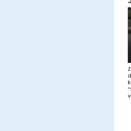
Z
“
v