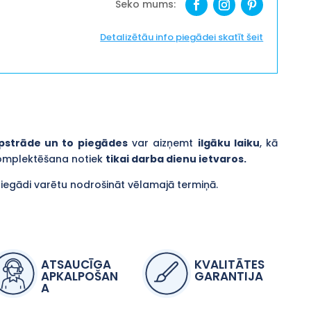
Detalizētāu info piegādei skatīt šeit
pstrāde un to piegādes
var aizņemt
ilgāku laiku
, kā
komplektēšana notiek
tikai darba dienu ietvaros.
piegādi varētu nodrošināt vēlamajā termiņā.
ATSAUCĪGA
KVALITĀTES
APKALPOŠAN
GARANTIJA
A