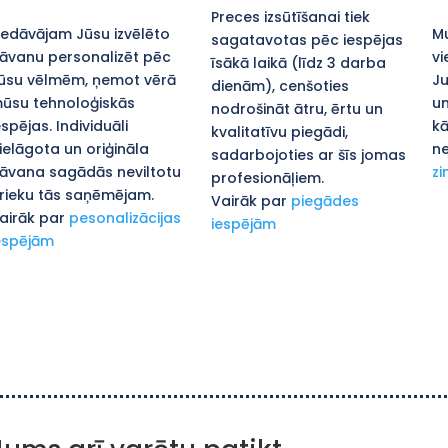
Preces izsūtīšanai tiek
iedāvājam Jūsu izvēlēto
Mu
sagatavotas pēc iespējas
āvanu personalizēt pēc
vi
īsākā laikā (līdz 3 darba
ūsu vēlmēm, ņemot vērā
Ju
dienām), cenšoties
ūsu tehnoloģiskās
un
nodrošināt ātru, ērtu un
espējas. Individuāli
kā
kvalitatīvu piegādi,
ielāgota un oriģināla
ne
sadarbojoties ar šīs jomas
āvana sagādās neviltotu
zi
profesionāļiem.
rieku tās saņēmējam.
Vairāk par
piegādes
airāk par
pesonalizācijas
iespējām
espējām