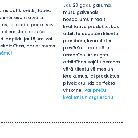
Jau 20 gadu garumā,
ms patīk svētki, tāpēc
mūsu galvenais
enmēr esam atvērti
nosacījums ir radīt
ms, lai radītu prieku sev
kvalitatīvu produktu, kas
 citiem! Ja ir radušies
atbilstu augstām klientu
di papildu jautājumi vai
prasībām, kvantitātei
skaidrības, dariet mums
pievēršot sekundāru
nāmu!
uzmanību. Ar augstu
atbildības sajūtu ņemam
vērā klientu vēlmes un
ieteikumus, lai produktus
pilveidotu līdz perfektai
virsotnei.
Par preču
kvalitāti un atgriešanu