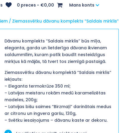
s
0 preces
€0,00
Mans konts
kiem
/ Ziemassvētku dāvanu komplekts “Saldais mirklis”
Dāvanu komplekts “Saldais mirklis” būs mīļa,
eleganta, garda un lietderīga dāvana ikvienam
saldummīlim, kuram patīk baudīt nesteidzīgus
mirkļus kā mājās, tā tvert tos ziemīgā pastaigā.
Ziemassvētku dāvanu komplektā “Saldais mirklis”
iekļauts:
– Eleganta termokrūze 350 ml;
– Latvijas meistaru rokām medū karamelizētas
madeles, 200g;
– Latvijas bišu saimes “Birzmaļi” darinātais medus
ar citronu un ingvera garšu, 130g,
– Svētku iesaiņojums – dāvanu kaste ar dekoru.