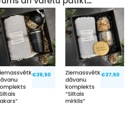
Jums arī varētu patikt…
iemassvētku
Ziemassvētku
€
39,50
€
37,50
dāvanu
dāvanu
komplekts
komplekts
Siltais
“Siltais
akars”
mirklis”