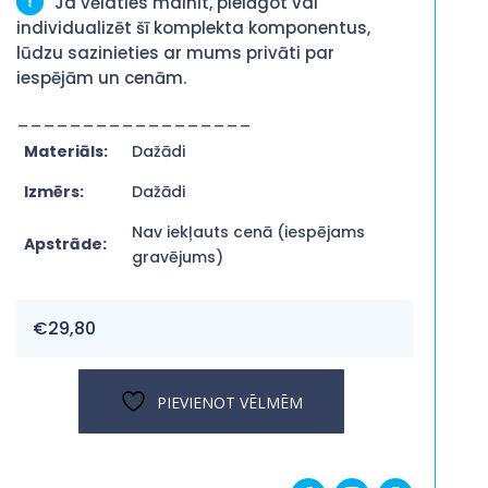
Ja vēlaties mainīt, pielāgot vai
individualizēt šī komplekta komponentus,
lūdzu sazinieties ar mums privāti par
iespējām un cenām.
__________________
Materiāls:
Dažādi
Izmērs:
Dažādi
Nav iekļauts cenā (iespējams
Apstrāde:
gravējums)
€
29,80
PIEVIENOT VĒLMĒM