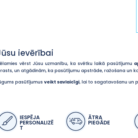
Jūsu ievērībai
ēlamies vērst Jūsu uzmanību, ka svētku laikā pasūtījumu
a
erasts, un atgādinām, ka pasūtījumu apstrāde, ražošana un 
ūgums pasūtījumus
veikt savlaicīgi
, lai to sagatavošanu un 
IESPĒJA
ĀTRA
PERSONALIZĒ
PIEGĀDE
T