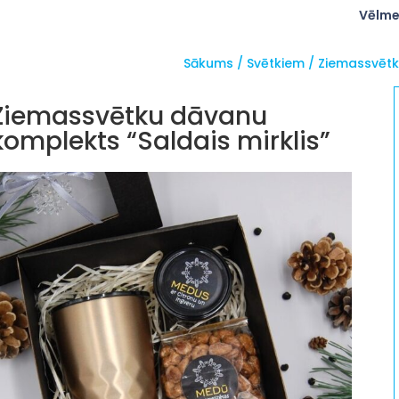
Vēlme
Sākums
/
Svētkiem
/
Ziemassvēt
Ziemassvētku dāvanu
komplekts “Saldais mirklis”