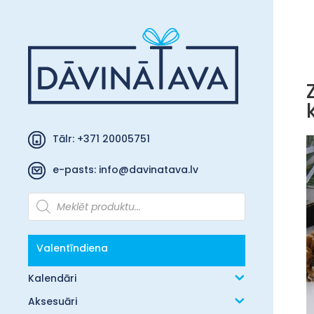
Tālr: +371 20005751
e-pasts:
info@davinatava.lv
Products
search
Valentīndiena
Kalendāri
Aksesuāri