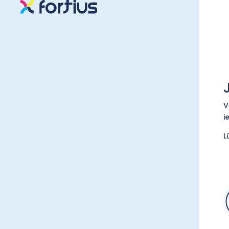
V
i
L