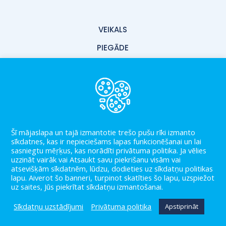
VEIKALS
PIEGĀDE
PAR MUMS
KONTAKTI
LIETOŠANAS NOTEIKUMI
PRIVĀTUMA POLITIKA
Šī mājaslapa un tajā izmantotie trešo pušu rīki izmanto
sīkdatnes, kas ir nepieciešams lapas funkcionēšanai un lai
BLOGS
sasniegtu mēŗķus, kas norādīti privātuma politika. Ja vēlies
uzzināt vairāk vai Atsaukt savu piekrišanu visām vai
atsevišķām sīkdatnēm, lūdzu, dodieties uz sīkdatņu politikas
lapu. Aiverot šo banneri, turpinot skatīties šo lapu, uzspiežot
uz saites, Jūs piekrītat sīkdatņu izmantošanai.
Sīkdatņu uzstādījumi
Privātuma politika
Apstiprināt