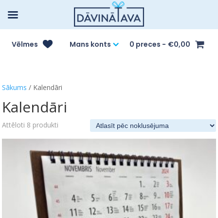
Vēlmes
Mans konts
0 preces
€0,00
Sākums
/ Kalendāri
Kalendāri
Attēloti 8 produkti