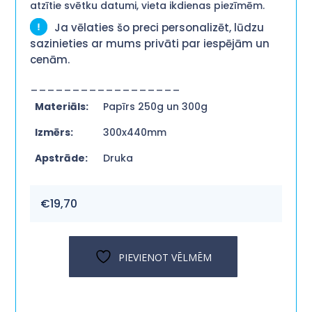
atzītie svētku datumi, vieta ikdienas piezīmēm.
Ja vēlaties šo preci personalizēt, lūdzu
sazinieties ar mums privāti par iespējām un
cenām.
__________________
Materiāls:
Papīrs 250g un 300g
Izmērs:
300x440mm
Apstrāde:
Druka
€
19,70
PIEVIENOT VĒLMĒM