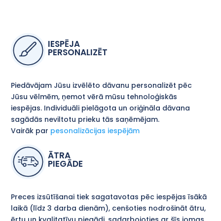
IESPĒJA
PERSONALIZĒT
Piedāvājam Jūsu izvēlēto dāvanu personalizēt pēc
Jūsu vēlmēm, ņemot vērā mūsu tehnoloģiskās
iespējas. Individuāli pielāgota un oriģināla dāvana
sagādās neviltotu prieku tās saņēmējam.
Vairāk par
pesonalizācijas iespējām
ĀTRA
PIEGĀDE
Preces izsūtīšanai tiek sagatavotas pēc iespējas īsākā
laikā (līdz 3 darba dienām), cenšoties nodrošināt ātru,
ērtu un kvalitatīvu piegādi, sadarbojoties ar šīs jomas