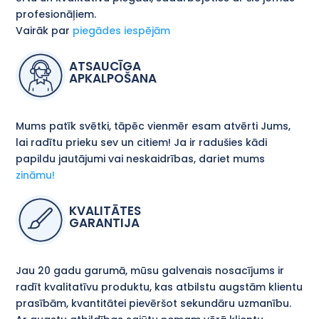
profesionāļiem.
Vairāk par
piegādes iespējām
ATSAUCĪGA
APKALPOŠANA
Mums patīk svētki, tāpēc vienmēr esam atvērti Jums,
lai radītu prieku sev un citiem! Ja ir radušies kādi
papildu jautājumi vai neskaidrības, dariet mums
zināmu!
KVALITĀTES
GARANTIJA
Jau 20 gadu garumā, mūsu galvenais nosacījums ir
radīt kvalitatīvu produktu, kas atbilstu augstām klientu
prasībām, kvantitātei pievēršot sekundāru uzmanību.