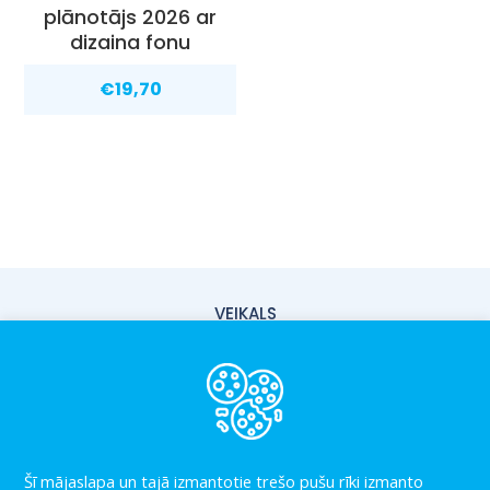
plānotājs 2026 ar
dizaina fonu
€
19,70
VEIKALS
PIEGĀDE
PAR MUMS
KONTAKTI
Šī mājaslapa un tajā izmantotie trešo pušu rīki izmanto
LIETOŠANAS NOTEIKUMI