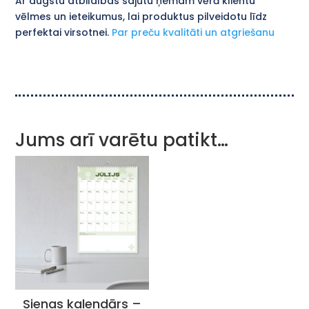
Ar augstu atbildības sajūtu ņemam vērā klientu
vēlmes un ieteikumus, lai produktus pilveidotu līdz
perfektai virsotnei.
Par preču kvalitāti un atgriešanu
Jums arī varētu patikt…
Sienas kalendārs –