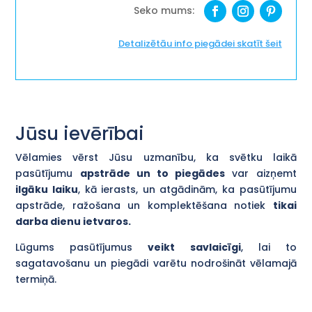
Detalizētāu info piegādei skatīt šeit
Jūsu ievērībai
Vēlamies vērst Jūsu uzmanību, ka svētku laikā
pasūtījumu
apstrāde un to piegādes
var aizņemt
ilgāku laiku
, kā ierasts, un atgādinām, ka pasūtījumu
apstrāde, ražošana un komplektēšana notiek
tikai
darba dienu ietvaros.
Lūgums pasūtījumus
veikt savlaicīgi
, lai to
sagatavošanu un piegādi varētu nodrošināt vēlamajā
termiņā.