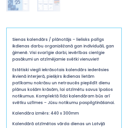
Sienas kalendārs / plānotājs – lielisks palīgs
ikdienas darbu organizēžanā gan individuāli, gan
ģimenē. Visi svarīgie darbi, ievērības cienīgie
pasākumi un atzīmējamie svētki vienuviet!
Estētiski viegli iekrāsotais kalendārs iederēsies
ikvienā interjerā, piešķirs ikdienas lietām
patīkamu nokrāsu un netraucēs piepildīt dienu
plānus košām krāsām, lai atzīmētu savus īpašos
notikumus. Komplektā līdzi kalendāram būs arī
svētku uzlīmes – Jūsu notikumu paspilgtināšanai.
Kalendāra izmērs: 440 x 300mm
Kalendārā atzīmētas vārda dienas un Latvijā