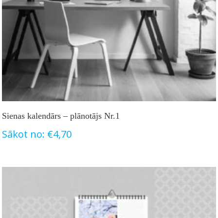
Sienas kalendārs – plānotājs Nr.1
Sākot no:
€
4,70