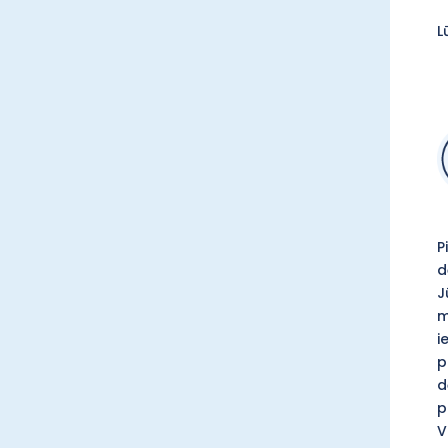
L
P
d
J
m
i
p
d
p
V