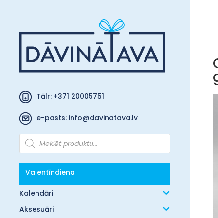
Tālr: +371 20005751
e-pasts:
info@davinatava.lv
Products
search
Valentīndiena
Kalendāri
Aksesuāri