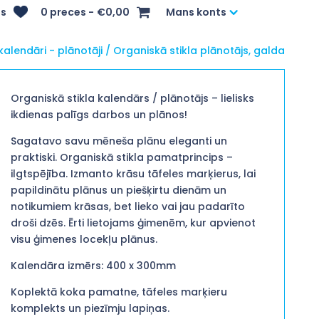
s
0 preces
€0,00
Mans konts
alendāri - plānotāji
/ Organiskā stikla plānotājs, galda
Organiskā stikla kalendārs / plānotājs – lielisks
ikdienas palīgs darbos un plānos!
Sagatavo savu mēneša plānu eleganti un
praktiski. Organiskā stikla pamatprincips –
ilgtspējība. Izmanto krāsu tāfeles marķierus, lai
papildinātu plānus un piešķirtu dienām un
notikumiem krāsas, bet lieko vai jau padarīto
droši dzēs. Ērti lietojams ģimenēm, kur apvienot
visu ģimenes locekļu plānus.
Kalendāra izmērs: 400 x 300mm
Koplektā koka pamatne, tāfeles marķieru
komplekts un piezīmju lapiņas.