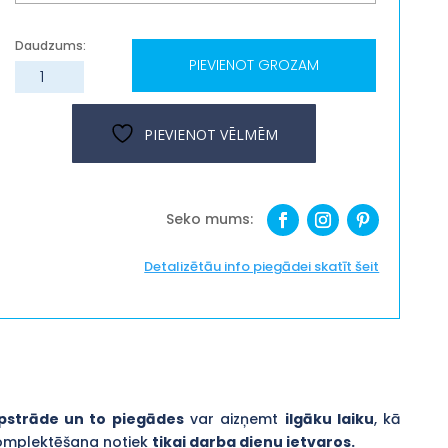
PIEVIENOT GROZAM
Organiskā
stikla
plānotājs,
PIEVIENOT VĒLMĒM
galda
daudzums
Detalizētāu info piegādei skatīt šeit
pstrāde un to piegādes
var aizņemt
ilgāku laiku
, kā
komplektēšana notiek
tikai darba dienu ietvaros.