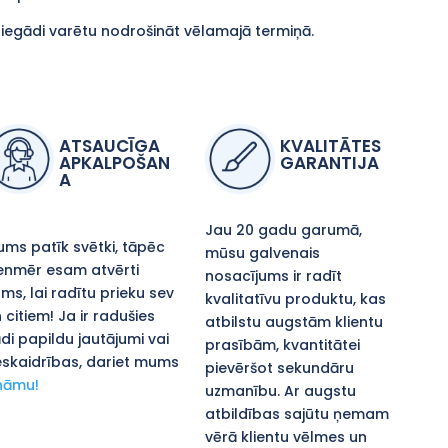
piegādi varētu nodrošināt vēlamajā termiņā.
ATSAUCĪGA
KVALITĀTES
APKALPOŠAN
GARANTIJA
A
Jau 20 gadu garumā,
ms patīk svētki, tāpēc
mūsu galvenais
enmēr esam atvērti
nosacījums ir radīt
ms, lai radītu prieku sev
kvalitatīvu produktu, kas
 citiem! Ja ir radušies
atbilstu augstām klientu
di papildu jautājumi vai
prasībām, kvantitātei
skaidrības, dariet mums
pievēršot sekundāru
nāmu!
uzmanību. Ar augstu
atbildības sajūtu ņemam
vērā klientu vēlmes un