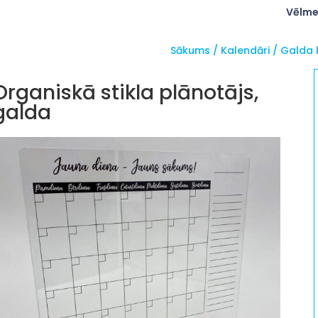
Vēlme
Sākums
/
Kalendāri
/
Galda k
Organiskā stikla plānotājs,
galda