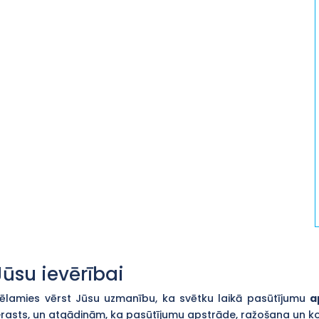
Jūsu ievērībai
ēlamies vērst Jūsu uzmanību, ka svētku laikā pasūtījumu
a
erasts, un atgādinām, ka pasūtījumu apstrāde, ražošana un 