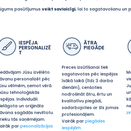
ūgums pasūtījumus
veikt savlaicīgi
, lai to sagatavošanu un 
IESPĒJA
ĀTRA
PERSONALIZĒ
PIEGĀDE
T
Preces izsūtīšanai tiek
iedāvājam Jūsu izvēlēto
Mu
sagatavotas pēc iespējas
āvanu personalizēt pēc
vi
īsākā laikā (līdz 3 darba
ūsu vēlmēm, ņemot vērā
Ju
dienām), cenšoties
ūsu tehnoloģiskās
un
nodrošināt ātru, ērtu un
espējas. Individuāli
kā
kvalitatīvu piegādi,
ielāgota un oriģināla
ne
sadarbojoties ar šīs jomas
āvana sagādās neviltotu
zi
profesionāļiem.
rieku tās saņēmējam.
Vairāk par
piegādes
airāk par
pesonalizācijas
iespējām