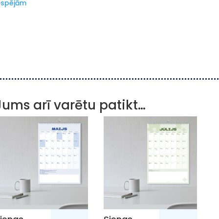
espējām
Jums arī varētu patikt…