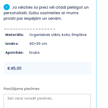
Ja vēlaties šo preci vēl citādi pielāgot un
personalizēt, lūdzu sazinieties ar mums
privāti par iespējām un cenām.
__________________
Materiāls:
Organiskais stikls, koks, līmplēve
Izmērs:
40×30 cm
Apstrāde:
Druka
€
45,00
Pasūtījuma piezīmes