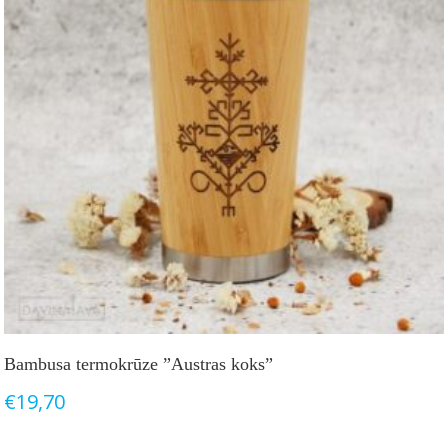
Bambusa termokrūze ”Austras koks”
€
19,70