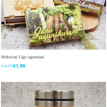
Sērkociņi Līgo uguntiņai
€
4,99
€
1,99