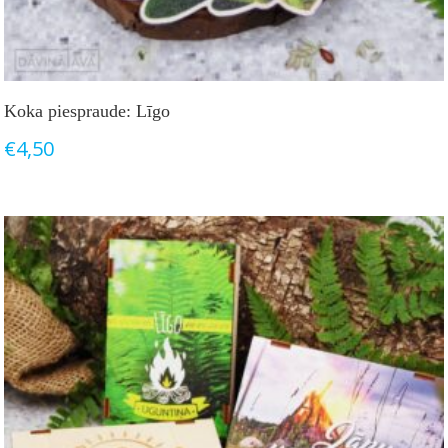
Koka piespraude: Līgo
€
4,50