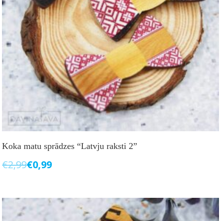
Koka matu sprādzes “Latvju raksti 2”
€
2,99
€
0,99