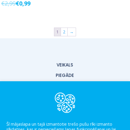
€
2,99
€
0,99
1
2
→
VEIKALS
PIEGĀDE
PAR MUMS
KONTAKTI
LIETOŠANAS NOTEIKUMI
PRIVĀTUMA POLITIKA
Šī mājaslapa un tajā izmantotie trešo pušu rīki izmanto
sīkdatnes, kas ir nepieciešams lapas funkcionēšanai un lai