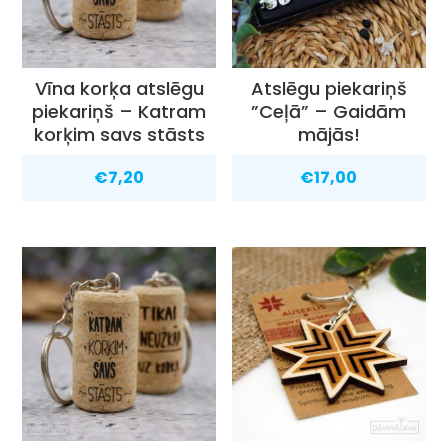
Vīna korķa atslēgu
Atslēgu piekariņš
piekariņš – Katram
”Ceļā” – Gaidām
korķim savs stāsts
mājās!
€
7,20
€
17,00