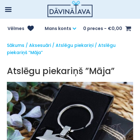
Vēlmes
Mans konts
0 preces
€0,00
Sākums
/
Aksesuāri
/
Atslēgu piekariņi
/ Atslēgu
piekariņš ”Māja”
Atslēgu piekariņš ”Māja”