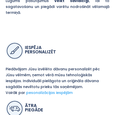
Lūgums pasūtījumus
veikt savlaicīgi
, lai to
sagatavošanu un piegādi varētu nodrošināt vēlamajā
termiņā.
IESPĒJA
PERSONALIZĒT
Piedāvājam Jūsu izvēlēto dāvanu personalizēt pēc
Jūsu vēlmēm, ņemot vērā mūsu tehnoloģiskās
iespējas. Individuāli pielāgota un oriģināla dāvana
sagādās neviltotu prieku tās saņēmējam.
Vairāk par
pesonalizācijas iespējām
ĀTRA
PIEGĀDE