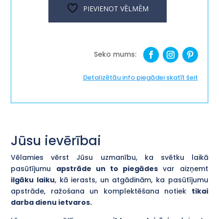
daudzums
PIEVIENOT VĒLMĒM
Detalizētāu info piegādei skatīt šeit
Jūsu ievērībai
Vēlamies vērst Jūsu uzmanību, ka svētku laikā
pasūtījumu
apstrāde un to piegādes
var aizņemt
ilgāku laiku
, kā ierasts, un atgādinām, ka pasūtījumu
apstrāde, ražošana un komplektēšana notiek
tikai
darba dienu ietvaros.