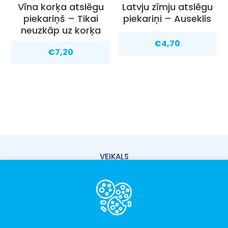
Vīna korķa atslēgu
Latvju zīmju atslēgu
piekariņš – Tikai
piekariņi – Auseklis
neuzkāp uz korķa
€
4,70
€
7,20
VEIKALS
PIEGĀDE
PAR MUMS
KONTAKTI