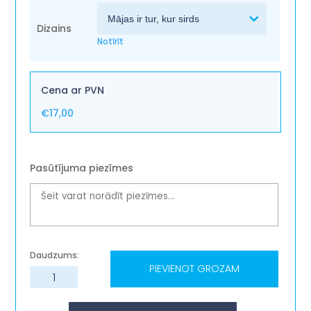
Dizains
Notīrīt
€
17,00
Pasūtījuma piezīmes
PIEVIENOT GROZAM
Atslēgu
piekariņš
''Māja''