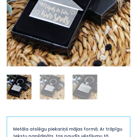
Metāla atslēgu piekariņš mājas formā. Ar trāpīgu
tekstu papildināts, tas paudīs vēstījumu tā