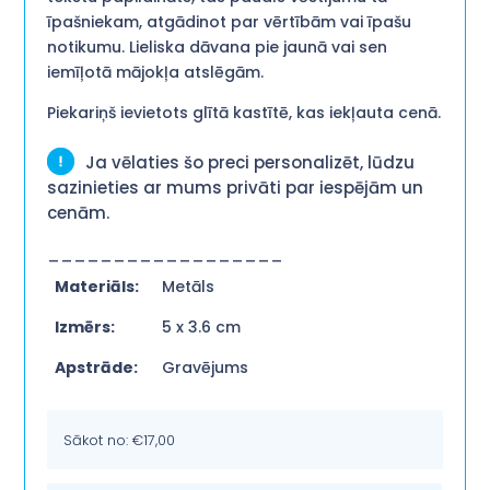
īpašniekam, atgādinot par vērtībām vai īpašu
notikumu. Lieliska dāvana pie jaunā vai sen
iemīļotā mājokļa atslēgām.
Piekariņš ievietots glītā kastītē, kas iekļauta cenā.
Ja vēlaties šo preci personalizēt, lūdzu
sazinieties ar mums privāti par iespējām un
cenām.
__________________
Materiāls:
Metāls
Izmērs:
5 x 3.6 cm
Apstrāde:
Gravējums
Sākot no:
€
17,00