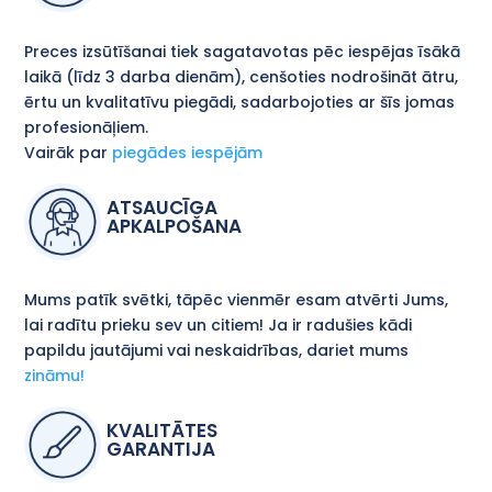
Preces izsūtīšanai tiek sagatavotas pēc iespējas īsākā
laikā (līdz 3 darba dienām), cenšoties nodrošināt ātru,
ērtu un kvalitatīvu piegādi, sadarbojoties ar šīs jomas
profesionāļiem.
Vairāk par
piegādes iespējām
ATSAUCĪGA
APKALPOŠANA
Mums patīk svētki, tāpēc vienmēr esam atvērti Jums,
lai radītu prieku sev un citiem! Ja ir radušies kādi
papildu jautājumi vai neskaidrības, dariet mums
zināmu!
KVALITĀTES
GARANTIJA