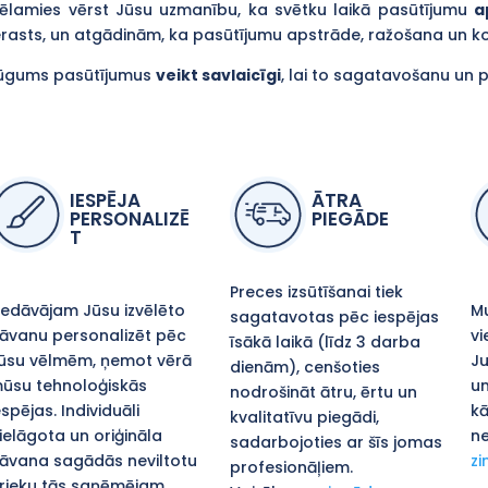
ēlamies vērst Jūsu uzmanību, ka svētku laikā pasūtījumu
a
erasts, un atgādinām, ka pasūtījumu apstrāde, ražošana un 
ūgums pasūtījumus
veikt savlaicīgi
, lai to sagatavošanu un 
IESPĒJA
ĀTRA
PERSONALIZĒ
PIEGĀDE
T
Preces izsūtīšanai tiek
iedāvājam Jūsu izvēlēto
Mu
sagatavotas pēc iespējas
āvanu personalizēt pēc
vi
īsākā laikā (līdz 3 darba
ūsu vēlmēm, ņemot vērā
Ju
dienām), cenšoties
ūsu tehnoloģiskās
un
nodrošināt ātru, ērtu un
espējas. Individuāli
kā
kvalitatīvu piegādi,
ielāgota un oriģināla
ne
sadarbojoties ar šīs jomas
āvana sagādās neviltotu
zi
profesionāļiem.
rieku tās saņēmējam.