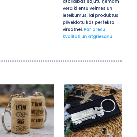
atbildības sajūtu ņemam
vērā klientu vēlmes un
ieteikumus, lai produktus
pilveidotu līdz perfektai
virsotnei.
Par preču
kvalitāti un atgriešanu