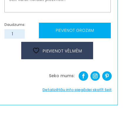
PIEVIENOT GROZAM
Atslēgu
piekariņš
''Māja''
PIEVIENOT VĒLMĒM
daudzums
Detalizētāu info piegādei skatīt šeit