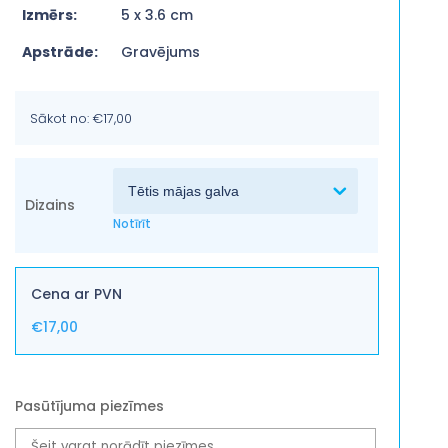
Izmērs:
5 x 3.6 cm
Apstrāde:
Gravējums
Sākot no:
€
17,00
Dizains
Notīrīt
€
17,00
Pasūtījuma piezīmes