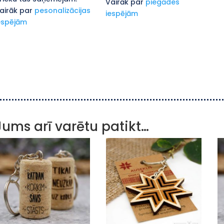
Vairāk par
piegādes
airāk par
pesonalizācijas
iespējām
espējām
Jums arī varētu patikt…