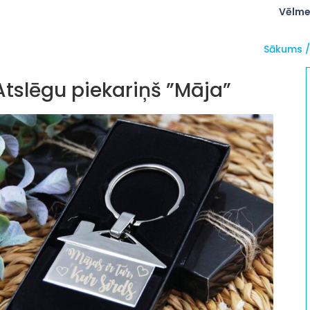
Vēlme
Sākums
Atslēgu piekariņš ”Māja”