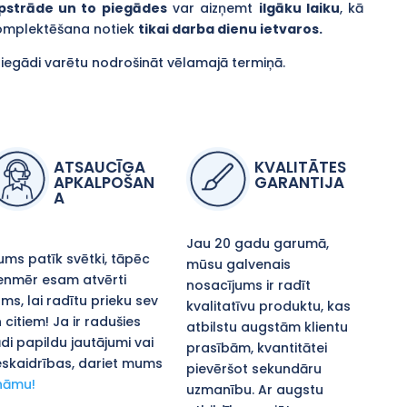
pstrāde un to piegādes
var aizņemt
ilgāku laiku
, kā
komplektēšana notiek
tikai darba dienu ietvaros.
piegādi varētu nodrošināt vēlamajā termiņā.
ATSAUCĪGA
KVALITĀTES
APKALPOŠAN
GARANTIJA
A
Jau 20 gadu garumā,
ms patīk svētki, tāpēc
mūsu galvenais
enmēr esam atvērti
nosacījums ir radīt
ms, lai radītu prieku sev
kvalitatīvu produktu, kas
 citiem! Ja ir radušies
atbilstu augstām klientu
di papildu jautājumi vai
prasībām, kvantitātei
skaidrības, dariet mums
pievēršot sekundāru
nāmu!
uzmanību. Ar augstu