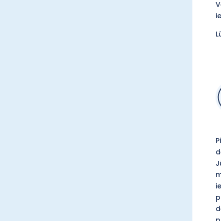
V
i
L
P
d
J
m
i
p
d
p