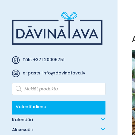
Tālr: +371 20005751
e-pasts:
info@davinatava.lv
Products
search
Valentīndiena
Kalendāri
Aksesuāri