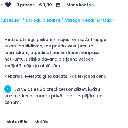
s
0 preces
€0,00
Mans konts
/
Aksesuāri
/
Atslēgu piekariņi
/ Atslēgu piekariņš ”Māja”
Metāla atslēgu piekariņš mājas formā. Ar trāpīgu
tekstu papildināts, tas paudīs vēstījumu tā
īpašniekam, atgādinot par vērtībām vai īpašu
notikumu. Lieliska dāvana pie jaunā vai sen
iemīļotā mājokļa atslēgām.
Piekariņš ievietots glītā kastītē, kas iekļauta cenā.
Ja vēlaties šo preci personalizēt, lūdzu
sazinieties ar mums privāti par iespējām un
cenām.
__________________
Materiāls:
Metāls