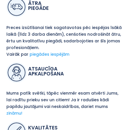
ĀTRA
PIEGĀDE
Preces izsūtīšanai tiek sagatavotas pēc iespējas īsākā
laikā (līdz 3 darba dienām), cenšoties nodrošināt ātru,
ērtu un kvalitatīvu piegādi, sadarbojoties ar šīs jomas
profesionāļiem.
Vairāk par
piegādes iespējām
ATSAUCĪGA
APKALPOŠANA
Mums patīk svētki, tāpēc vienmēr esam atvērti Jums,
lai radītu prieku sev un citiem! Ja ir radušies kādi
papildu jautājumi vai neskaidrības, dariet mums
zināmu!
KVALITĀTES