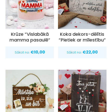
Krūze ”Vislabākā
Koka dekors-dēlītis
mamma pasaulē”
”Pietiek ar mīlestību”
€
10,00
€
22,00
Sākot no:
Sākot no: