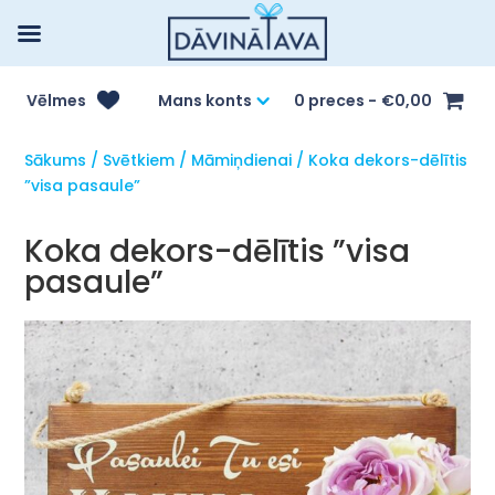
Vēlmes
Mans konts
0 preces
€0,00
Sākums
/
Svētkiem
/
Māmiņdienai
/ Koka dekors-dēlītis
”visa pasaule”
Koka dekors-dēlītis ”visa
pasaule”