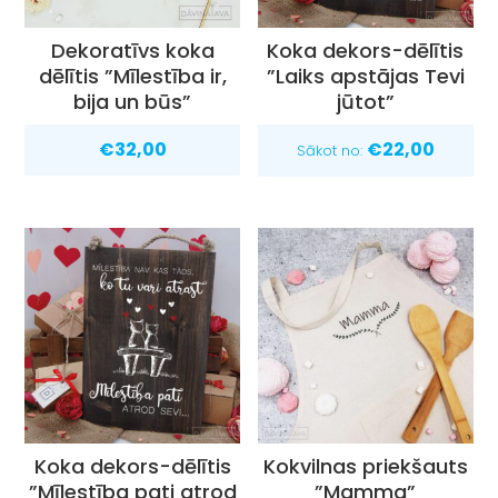
Dekoratīvs koka
Koka dekors-dēlītis
dēlītis ”Mīlestība ir,
”Laiks apstājas Tevi
bija un būs”
jūtot”
€
32,00
€
22,00
Sākot no:
Koka dekors-dēlītis
Kokvilnas priekšauts
”Mīlestība pati atrod
”Mamma”