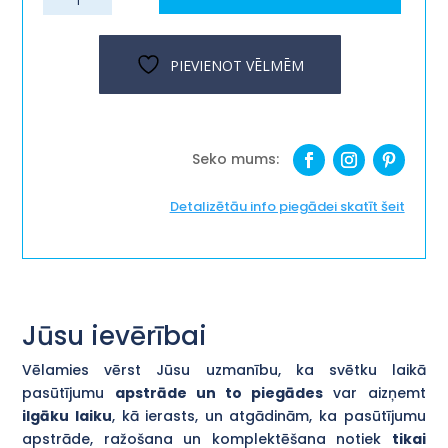
dekors-
dēlītis
''visa
PIEVIENOT VĒLMĒM
pasaule''
daudzums
Detalizētāu info piegādei skatīt šeit
Jūsu ievērībai
Vēlamies vērst Jūsu uzmanību, ka svētku laikā
pasūtījumu
apstrāde un to piegādes
var aizņemt
ilgāku laiku
, kā ierasts, un atgādinām, ka pasūtījumu
apstrāde, ražošana un komplektēšana notiek
tikai