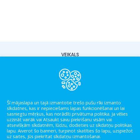
VEIKALS
PIEGĀDE
PAR MUMS
KONTAKTI
Šī mājaslapa un tajā izmantotie trešo pušu rīki izmanto
LIETOŠANAS NOTEIKUMI
sīkdatnes, kas ir nepieciešams lapas funkcionēšanai un lai
sasniegtu mēŗķus, kas norādīti privātuma politika. Ja vēlies
PRIVĀTUMA POLITIKA
uzzināt vairāk vai Atsaukt savu piekrišanu visām vai
atsevišķām sīkdatnēm, lūdzu, dodieties uz sīkdatņu politikas
BLOGS
lapu. Aiverot šo banneri, turpinot skatīties šo lapu, uzspiežot
uz saites, Jūs piekrītat sīkdatņu izmantošanai.