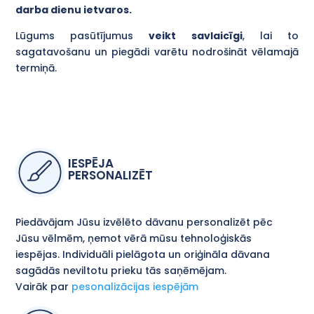
darba dienu ietvaros.
Lūgums pasūtījumus
veikt savlaicīgi
, lai to
sagatavošanu un piegādi varētu nodrošināt vēlamajā
termiņā.
IESPĒJA
PERSONALIZĒT
Piedāvājam Jūsu izvēlēto dāvanu personalizēt pēc
Jūsu vēlmēm, ņemot vērā mūsu tehnoloģiskās
iespējas. Individuāli pielāgota un oriģināla dāvana
sagādās neviltotu prieku tās saņēmējam.
Vairāk par
pesonalizācijas iespējām