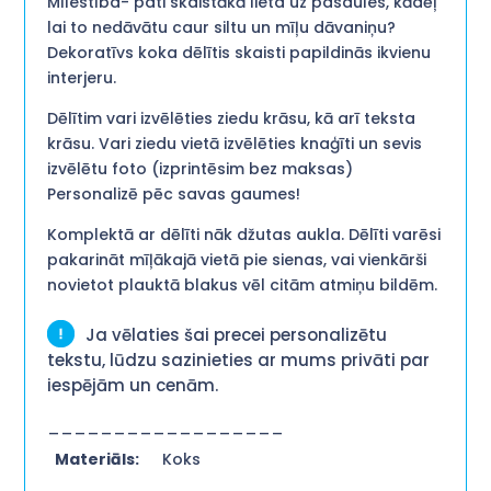
Mīlestība- pati skaistākā lieta uz pasaules, kādēļ
lai to nedāvātu caur siltu un mīļu dāvaniņu?
Dekoratīvs koka dēlītis skaisti papildinās ikvienu
interjeru.
Dēlītim vari izvēlēties ziedu krāsu, kā arī teksta
krāsu. Vari ziedu vietā izvēlēties knaģīti un sevis
izvēlētu foto (izprintēsim bez maksas)
Personalizē pēc savas gaumes!
Komplektā ar dēlīti nāk džutas aukla. Dēlīti varēsi
pakarināt mīļākajā vietā pie sienas, vai vienkārši
novietot plauktā blakus vēl citām atmiņu bildēm.
Ja vēlaties šai precei personalizētu
tekstu, lūdzu sazinieties ar mums privāti par
iespējām un cenām.
__________________
Materiāls:
Koks