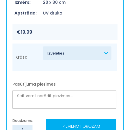
Izmērs:
20 x 30 cm
Apstrāde:
UV druka
€
19,99
Krāsa
Pasūtījuma piezīmes
PIEVIENOT GROZAM
Koka