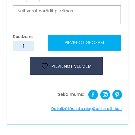
PIEVIENOT GROZAM
Koka
krājkase
''...to
the
PIEVIENOT VĒLMĒM
moon
and
back''
daudzums
Detalizētāu info piegādei skatīt šeit