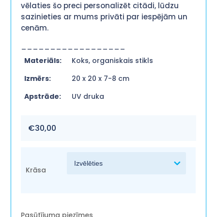
vēlaties šo preci personalizēt citādi, lūdzu
sazinieties ar mums privāti par iespējām un
cenām.
__________________
Materiāls:
Koks, organiskais stikls
Izmērs:
20 x 20 x 7-8 cm
Apstrāde:
UV druka
€
30,00
Krāsa
Pasūtījuma piezīmes