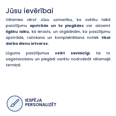
Jūsu ievērībai
Vēlamies vērst Jūsu uzmanību, ka svētku laikā
pasūtījumu
apstrāde un to piegādes
var aizņemt
ilgāku laiku
, kā ierasts, un atgādinām, ka pasūtījumu
apstrāde, ražošana un komplektēšana notiek
tikai
darba dienu ietvaros.
Lūgums pasūtījumus
veikt savlaicīgi
, lai to
sagatavošanu un piegādi varētu nodrošināt vēlamajā
termiņā.
IESPĒJA
PERSONALIZĒT