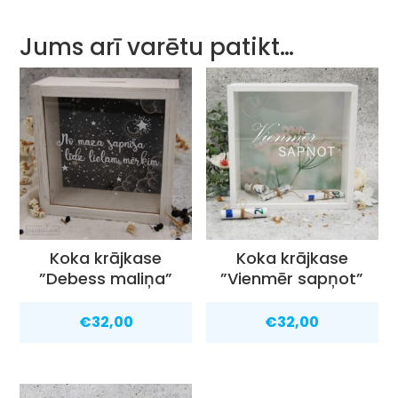
Jums arī varētu patikt…
Koka krājkase
Koka krājkase
”Debess maliņa”
”Vienmēr sapņot”
€
32,00
€
32,00