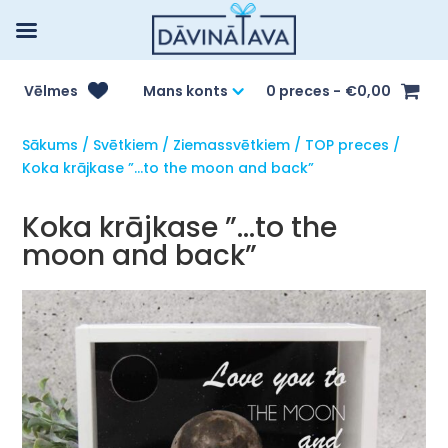
Vēlmes
Mans konts
0 preces
€0,00
Sākums
/
Svētkiem
/
Ziemassvētkiem
/
TOP preces
/
Koka krājkase ”…to the moon and back”
Koka krājkase ”…to the
moon and back”