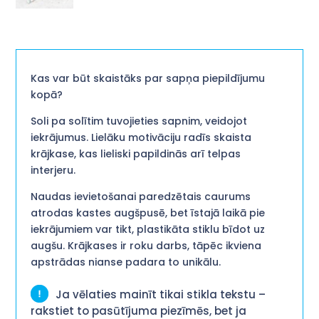
Kas var būt skaistāks par sapņa piepildījumu
kopā?
Soli pa solītim tuvojieties sapnim, veidojot
iekrājumus. Lielāku motivāciju radīs skaista
krājkase, kas lieliski papildinās arī telpas
interjeru.
Naudas ievietošanai paredzētais caurums
atrodas kastes augšpusē, bet īstajā laikā pie
iekrājumiem var tikt, plastikāta stiklu bīdot uz
augšu. Krājkases ir roku darbs, tāpēc ikviena
apstrādas nianse padara to unikālu.
Ja vēlaties mainīt tikai stikla tekstu –
rakstiet to pasūtījuma piezīmēs, bet ja