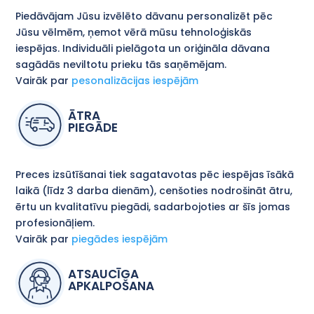
Piedāvājam Jūsu izvēlēto dāvanu personalizēt pēc
Jūsu vēlmēm, ņemot vērā mūsu tehnoloģiskās
iespējas. Individuāli pielāgota un oriģināla dāvana
sagādās neviltotu prieku tās saņēmējam.
Vairāk par
pesonalizācijas iespējām
ĀTRA
PIEGĀDE
Preces izsūtīšanai tiek sagatavotas pēc iespējas īsākā
laikā (līdz 3 darba dienām), cenšoties nodrošināt ātru,
ērtu un kvalitatīvu piegādi, sadarbojoties ar šīs jomas
profesionāļiem.
Vairāk par
piegādes iespējām
ATSAUCĪGA
APKALPOŠANA