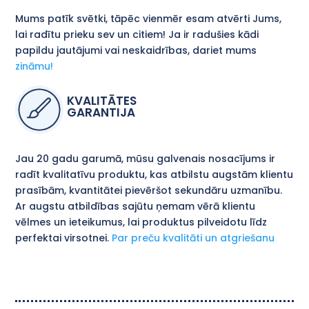
Mums patīk svētki, tāpēc vienmēr esam atvērti Jums,
lai radītu prieku sev un citiem! Ja ir radušies kādi
papildu jautājumi vai neskaidrības, dariet mums
zināmu!
KVALITĀTES
GARANTIJA
Jau 20 gadu garumā, mūsu galvenais nosacījums ir
radīt kvalitatīvu produktu, kas atbilstu augstām klientu
prasībām, kvantitātei pievēršot sekundāru uzmanību.
Ar augstu atbildības sajūtu ņemam vērā klientu
vēlmes un ieteikumus, lai produktus pilveidotu līdz
perfektai virsotnei.
Par preču kvalitāti un atgriešanu