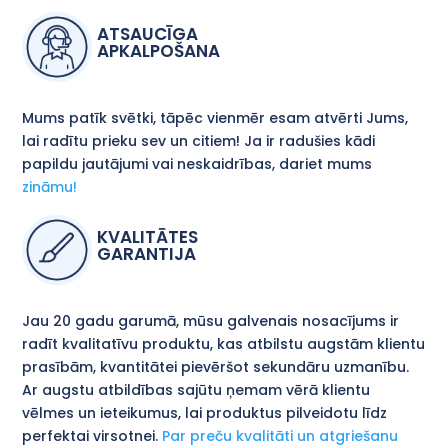
ATSAUCĪGA
APKALPOŠANA
Mums patīk svētki, tāpēc vienmēr esam atvērti Jums,
lai radītu prieku sev un citiem! Ja ir radušies kādi
papildu jautājumi vai neskaidrības, dariet mums
zināmu!
KVALITĀTES
GARANTIJA
Jau 20 gadu garumā, mūsu galvenais nosacījums ir
radīt kvalitatīvu produktu, kas atbilstu augstām klientu
prasībām, kvantitātei pievēršot sekundāru uzmanību.
Ar augstu atbildības sajūtu ņemam vērā klientu
vēlmes un ieteikumus, lai produktus pilveidotu līdz
perfektai virsotnei.
Par preču kvalitāti un atgriešanu