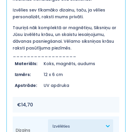
Izvēlies sev tīkamāko dizainu, taču, ja vēlies
personalizēt, raksti mums privāti.
Tauriņš nāk komplektā ar magnētiņu, Siksniņu ar
Jūsu izvēlētu krāsu, un skaistu iesaiņojumu,
dāvanas pasniegšanai. Vēlamo siksniņas krāsu
raksti pasūtījuma piezīmēs.
__________________
Materiāls:
Koks, magnēts, audums
Izmērs:
12 x 6 cm
Apstrāde:
UV apdruka
€
14,70
Dizains