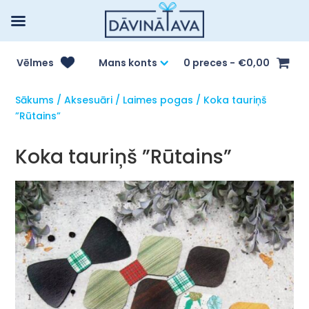
Vēlmes
Mans konts
0 preces
€0,00
Sākums
/
Aksesuāri
/
Laimes pogas
/ Koka tauriņš
”Rūtains”
Koka tauriņš ”Rūtains”