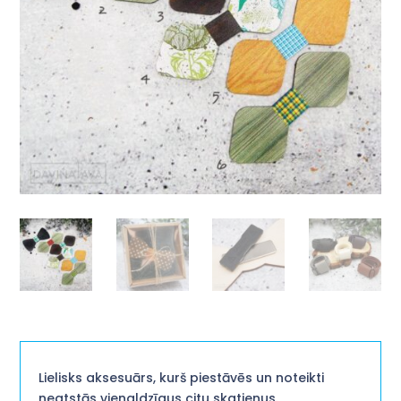
Lielisks aksesuārs, kurš piestāvēs un noteikti
neatstās vienaldzīgus citu skatienus.