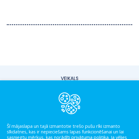
VEIKALS
PIEGĀDE
PAR MUMS
KONTAKTI
Šī mājaslapa un tajā izmantotie trešo pušu rīki izmanto
LIETOŠANAS NOTEIKUMI
sīkdatnes, kas ir nepieciešams lapas funkcionēšanai un lai
sasniegtu mēŗķus, kas norādīti privātuma politika. Ja vēlies
PRIVĀTUMA POLITIKA