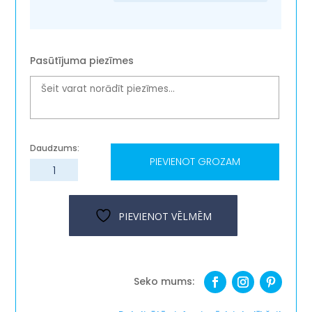
Pasūtījuma piezīmes
PIEVIENOT GROZAM
Koka
tauriņš
''Rūtains''
daudzums
PIEVIENOT VĒLMĒM