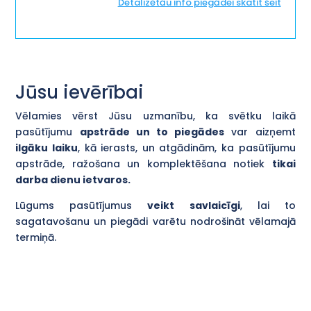
Detalizētāu info piegādei skatīt šeit
Jūsu ievērībai
Vēlamies vērst Jūsu uzmanību, ka svētku laikā
pasūtījumu
apstrāde un to piegādes
var aizņemt
ilgāku laiku
, kā ierasts, un atgādinām, ka pasūtījumu
apstrāde, ražošana un komplektēšana notiek
tikai
darba dienu ietvaros.
Lūgums pasūtījumus
veikt savlaicīgi
, lai to
sagatavošanu un piegādi varētu nodrošināt vēlamajā
termiņā.