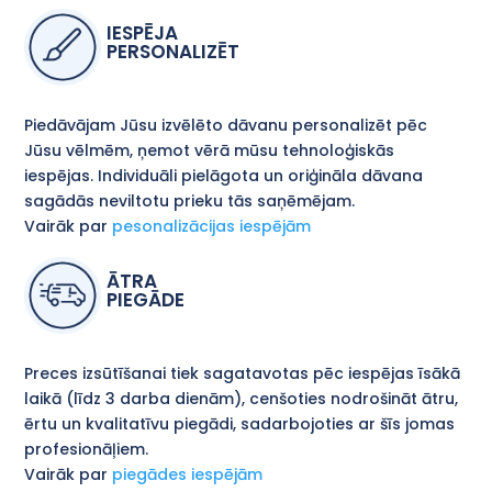
IESPĒJA
PERSONALIZĒT
Piedāvājam Jūsu izvēlēto dāvanu personalizēt pēc
Jūsu vēlmēm, ņemot vērā mūsu tehnoloģiskās
iespējas. Individuāli pielāgota un oriģināla dāvana
sagādās neviltotu prieku tās saņēmējam.
Vairāk par
pesonalizācijas iespējām
ĀTRA
PIEGĀDE
Preces izsūtīšanai tiek sagatavotas pēc iespējas īsākā
laikā (līdz 3 darba dienām), cenšoties nodrošināt ātru,
ērtu un kvalitatīvu piegādi, sadarbojoties ar šīs jomas
profesionāļiem.
Vairāk par
piegādes iespējām