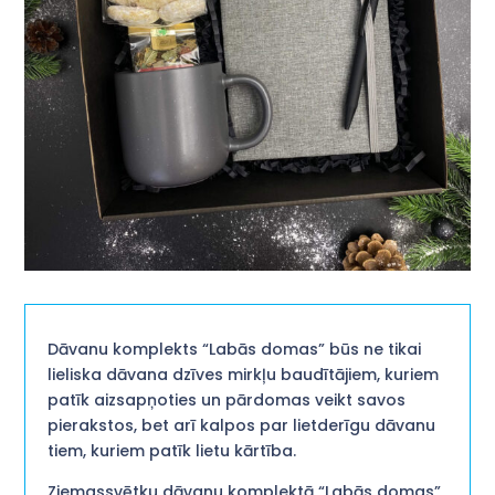
Dāvanu komplekts “Labās domas” būs ne tikai
lieliska dāvana dzīves mirkļu baudītājiem, kuriem
patīk aizsapņoties un pārdomas veikt savos
pierakstos, bet arī kalpos par lietderīgu dāvanu
tiem, kuriem patīk lietu kārtība.
Ziemassvētku dāvanu komplektā “Labās domas”