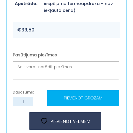
Apstrāde:
iespējama termoapdruka – nav
iekļauta cenā)
€
39,50
Pasūtījuma piezīmes
PIEVIENOT GROZAM
Ziemassvētku
dāvanu
komplekts
"Labās
PIEVIENOT VĒLMĒM
domas"