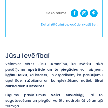
daudzums
Detalizētāu info piegādei skatīt šeit
Jūsu ievērībai
Vēlamies vērst Jūsu uzmanību, ka svētku laikā
pasūtījumu
apstrāde un to piegādes
var aizņemt
ilgāku laiku
, kā ierasts, un atgādinām, ka pasūtījumu
apstrāde, ražošana un komplektēšana notiek
tikai
darba dienu ietvaros.
Lūgums pasūtījumus
veikt savlaicīgi
, lai to
sagatavošanu un piegādi varētu nodrošināt vēlamajā
termiņā.