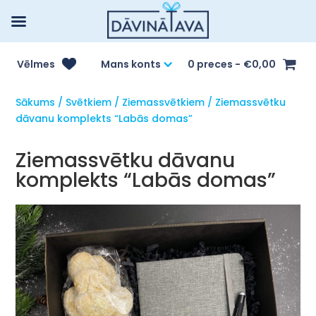
Vēlmes
Mans konts
0 preces
€0,00
Sākums
/
Svētkiem
/
Ziemassvētkiem
/ Ziemassvētku
dāvanu komplekts “Labās domas”
Ziemassvētku dāvanu
komplekts “Labās domas”