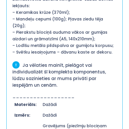
iekļauts:
– Keramikas krūze (370ml);
– Mandeļu cepumi (100g); Pļavas ziedu tēja
(20g);
– Pierakstu blociņš auduma vākos ar gumijas
aizdari un grāmatzīmi (A5, 140x210mm);
– Lodīšu metāla pildspalva ar gumijotu korpusu;
– Svētku iesaiņojums – dāvanu kaste ar dekoru.
Ja vēlaties mainīt, pielāgot vai
individualizēt šī komplekta komponentus,
lūdzu sazinieties ar mums privāti par
iespējām un cenām.
__________________
Materiāls:
Dažādi
Izmērs:
Dažādi
Gravējums (piezīmju blociņam