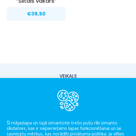
“Siltais vakars”
€
39,50
VEIKALS
PIEGĀDE
PAR MUMS
KONTAKTI
Šī mājaslapa un tajā izmantotie trešo pušu rīki izmanto
LIETOŠANAS NOTEIKUMI
sīkdatnes, kas ir nepieciešams lapas funkcionēšanai un lai
sasniegtu mēŗķus, kas norādīti privātuma politika. Ja vēlies
PRIVĀTUMA POLITIKA