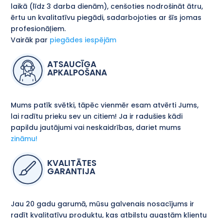
laikā (līdz 3 darba dienām), cenšoties nodrošināt ātru,
ērtu un kvalitatīvu piegādi, sadarbojoties ar šīs jomas
profesionāļiem.
Vairāk par
piegādes iespējām
ATSAUCĪGA
APKALPOŠANA
Mums patīk svētki, tāpēc vienmēr esam atvērti Jums,
lai radītu prieku sev un citiem! Ja ir radušies kādi
papildu jautājumi vai neskaidrības, dariet mums
zināmu!
KVALITĀTES
GARANTIJA
Jau 20 gadu garumā, mūsu galvenais nosacījums ir
radīt kvalitatīvu produktu, kas atbilstu augstām klientu