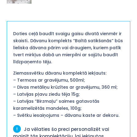
Doties ceļā baudīt svaigu gaisu divatā vienmēr ir
skaisti.. Dāvanu komplekts “Baltā satikšanās” būs
lieliska dāvana pārim vai draugiem, kuriem patīk
tvert mirkļus dabā un mierpilni ar sajūtu baudīt
līdzpaņemto tēju.
Ziemassvētku dāvanu komplektā iekļauts:
– Termoss ar gravējumu, 500ml;
– Divas metāliņu krūzītes ar gravējumu, 360 ml;
– Latvijas pļavu ziedu tēja 15g;
– Latvijas “Birzmaļu” saimes gatavotās
karamelizētās mandeles, 100g;
– Svētku iesaiņojums – dāvanu kaste ar dekoru.
Ja vēlaties šo preci personalizēt vai
mainīt tās komplektāciju, lai iekļautos