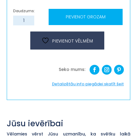
PIEVIENOT GROZAM
Dāvanu
komplekts
"Baltā
satikšanās"
PIEVIENOT VĒLMĒM
daudzums
Detalizētāu info piegādei skatīt šeit
Jūsu ievērībai
Vēlamies vērst Jūsu uzmanību, ka svētku laikā