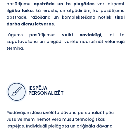
pasūtījumu
apstrāde un to piegādes
var aizņemt
ilgāku laiku
, kā ierasts, un atgādinām, ka pasūtījumu
apstrāde, ražošana un komplektēšana notiek
tikai
darba dienu ietvaros.
Lūgums pasūtījumus
veikt savlaicīgi
, lai to
sagatavošanu un piegādi varētu nodrošināt vēlamajā
termiņā.
IESPĒJA
PERSONALIZĒT
Piedāvājam Jūsu izvēlēto dāvanu personalizēt pēc
Jūsu vēlmēm, ņemot vērā mūsu tehnoloģiskās
iespējas. Individuāli pielāgota un oriģināla dāvana