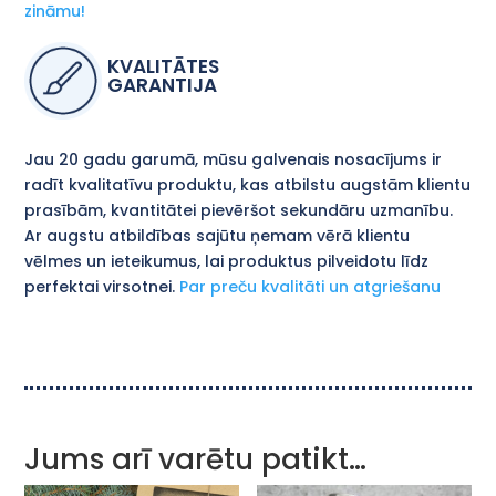
zināmu!
KVALITĀTES
GARANTIJA
Jau 20 gadu garumā, mūsu galvenais nosacījums ir
radīt kvalitatīvu produktu, kas atbilstu augstām klientu
prasībām, kvantitātei pievēršot sekundāru uzmanību.
Ar augstu atbildības sajūtu ņemam vērā klientu
vēlmes un ieteikumus, lai produktus pilveidotu līdz
perfektai virsotnei.
Par preču kvalitāti un atgriešanu
Jums arī varētu patikt…