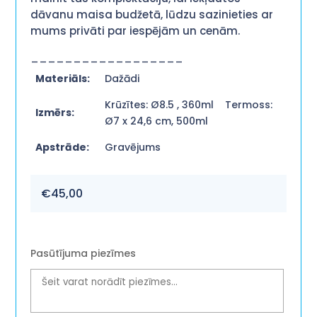
dāvanu maisa budžetā, lūdzu sazinieties ar
mums privāti par iespējām un cenām.
__________________
Materiāls:
Dažādi
Krūzītes: Ø8.5 , 360ml Termoss:
Izmērs:
Ø7 x 24,6 cm, 500ml
Apstrāde:
Gravējums
€
45,00
Pasūtījuma piezīmes