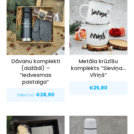
Dāvanu komplekti
Metāla krūzīšu
(dažādi) –
komplekts ”Sieviņa…
“Iedvesmas
Vīriņš”
pastaiga”
€
25,80
€
28,90
Sākot no: