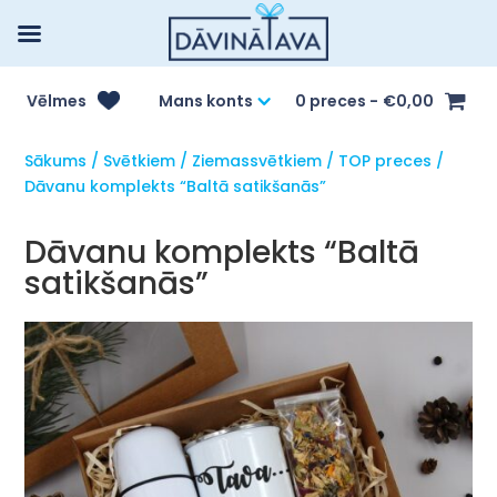
Vēlmes
Mans konts
0 preces
€0,00
Sākums
/
Svētkiem
/
Ziemassvētkiem
/
TOP preces
/
Dāvanu komplekts “Baltā satikšanās”
Dāvanu komplekts “Baltā
satikšanās”