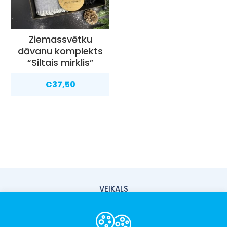
Ziemassvētku
dāvanu komplekts
“Siltais mirklis”
€
37,50
VEIKALS
PIEGĀDE