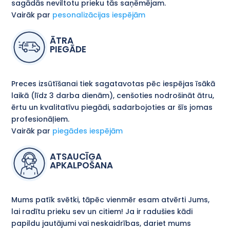
sagādās neviltotu prieku tās saņēmējam.
Vairāk par
pesonalizācijas iespējām
ĀTRA
PIEGĀDE
Preces izsūtīšanai tiek sagatavotas pēc iespējas īsākā
laikā (līdz 3 darba dienām), cenšoties nodrošināt ātru,
ērtu un kvalitatīvu piegādi, sadarbojoties ar šīs jomas
profesionāļiem.
Vairāk par
piegādes iespējām
ATSAUCĪGA
APKALPOŠANA
Mums patīk svētki, tāpēc vienmēr esam atvērti Jums,
lai radītu prieku sev un citiem! Ja ir radušies kādi
papildu jautājumi vai neskaidrības, dariet mums