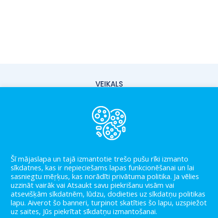
VEIKALS
PIEGĀDE
PAR MUMS
KONTAKTI
Šī mājaslapa un tajā izmantotie trešo pušu rīki izmanto
LIETOŠANAS NOTEIKUMI
sīkdatnes, kas ir nepieciešams lapas funkcionēšanai un lai
sasniegtu mēŗķus, kas norādīti privātuma politika. Ja vēlies
PRIVĀTUMA POLITIKA
uzzināt vairāk vai Atsaukt savu piekrišanu visām vai
atsevišķām sīkdatnēm, lūdzu, dodieties uz sīkdatņu politikas
BLOGS
lapu. Aiverot šo banneri, turpinot skatīties šo lapu, uzspiežot
uz saites, Jūs piekrītat sīkdatņu izmantošanai.