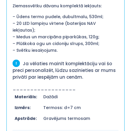
Ziemassvētku dāvanu komplektā iekļauts:
– Ūdens termo pudele, dubultmalu, 530ml;
– 20 LED lampiņu virtene (baterijas NAV
iekļautas);
– Medus un marcipāna piparkūkas, 120g;
– Plūškoka ogu un cidoniju sīrups, 300ml;
– Svētku iesaiņojums.
Ja vēlaties mainīt komplektāciju vai šo
preci personalizēt, lūdzu sazinieties ar mums
privāti par iespējām un cenām.
__________________
Materiāls:
Dažādi
Izmērs:
Termoss: d=7 cm
Apstrāde:
Gravējums termosam