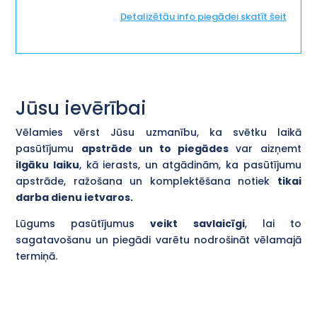
Detalizētāu info piegādei skatīt šeit
Jūsu ievērībai
Vēlamies vērst Jūsu uzmanību, ka svētku laikā
pasūtījumu
apstrāde un to piegādes
var aizņemt
ilgāku laiku
, kā ierasts, un atgādinām, ka pasūtījumu
apstrāde, ražošana un komplektēšana notiek
tikai
darba dienu ietvaros.
Lūgums pasūtījumus
veikt savlaicīgi
, lai to
sagatavošanu un piegādi varētu nodrošināt vēlamajā
termiņā.