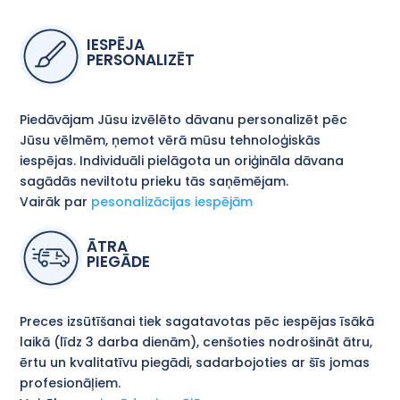
IESPĒJA
PERSONALIZĒT
Piedāvājam Jūsu izvēlēto dāvanu personalizēt pēc
Jūsu vēlmēm, ņemot vērā mūsu tehnoloģiskās
iespējas. Individuāli pielāgota un oriģināla dāvana
sagādās neviltotu prieku tās saņēmējam.
Vairāk par
pesonalizācijas iespējām
ĀTRA
PIEGĀDE
Preces izsūtīšanai tiek sagatavotas pēc iespējas īsākā
laikā (līdz 3 darba dienām), cenšoties nodrošināt ātru,
ērtu un kvalitatīvu piegādi, sadarbojoties ar šīs jomas
profesionāļiem.