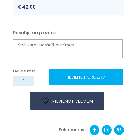
€
42,00
Pasūtījuma piezīmes
PIEVIENOT GROZAM
Dāvanu
komplekts-
"Brīnumu
malks"
PIEVIENOT VĒLMĒM
daudzums