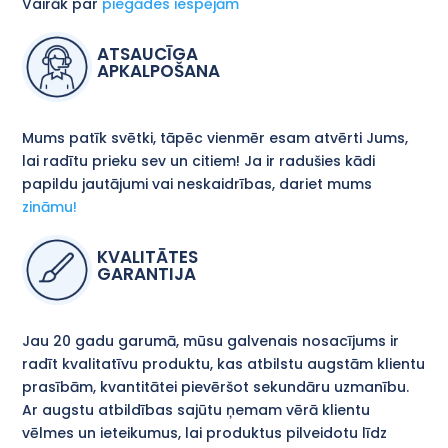
Vairāk par
piegādes iespējām
ATSAUCĪGA
APKALPOŠANA
Mums patīk svētki, tāpēc vienmēr esam atvērti Jums,
lai radītu prieku sev un citiem! Ja ir radušies kādi
papildu jautājumi vai neskaidrības, dariet mums
zināmu!
KVALITĀTES
GARANTIJA
Jau 20 gadu garumā, mūsu galvenais nosacījums ir
radīt kvalitatīvu produktu, kas atbilstu augstām klientu
prasībām, kvantitātei pievēršot sekundāru uzmanību.
Ar augstu atbildības sajūtu ņemam vērā klientu
vēlmes un ieteikumus, lai produktus pilveidotu līdz