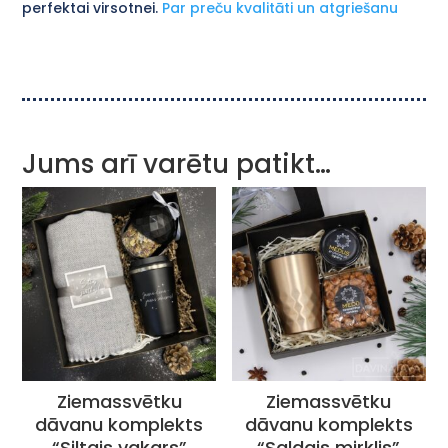
perfektai virsotnei.
Par preču kvalitāti un atgriešanu
Jums arī varētu patikt…
Ziemassvētku
Ziemassvētku
dāvanu komplekts
dāvanu komplekts
“Siltais vakars”
“Saldais mirklis”