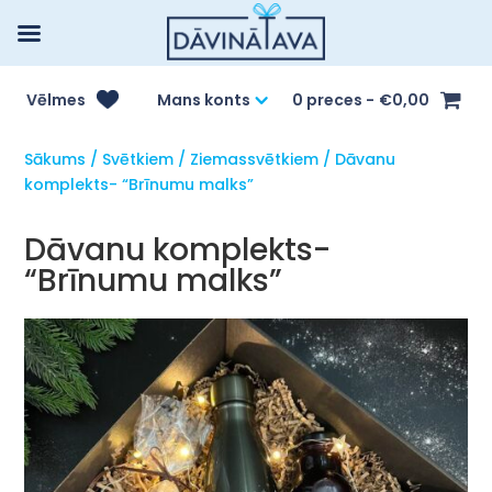
Vēlmes
Mans konts
0 preces
€0,00
Sākums
/
Svētkiem
/
Ziemassvētkiem
/ Dāvanu
komplekts- “Brīnumu malks”
Dāvanu komplekts-
“Brīnumu malks”