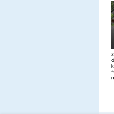
Z
“
m