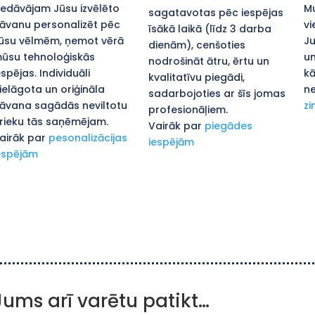
iedāvājam Jūsu izvēlēto
Mu
sagatavotas pēc iespējas
āvanu personalizēt pēc
vi
īsākā laikā (līdz 3 darba
ūsu vēlmēm, ņemot vērā
Ju
dienām), cenšoties
ūsu tehnoloģiskās
un
nodrošināt ātru, ērtu un
espējas. Individuāli
kā
kvalitatīvu piegādi,
ielāgota un oriģināla
ne
sadarbojoties ar šīs jomas
āvana sagādās neviltotu
zi
profesionāļiem.
rieku tās saņēmējam.
Vairāk par
piegādes
airāk par
pesonalizācijas
iespējām
espējām
Jums arī varētu patikt…