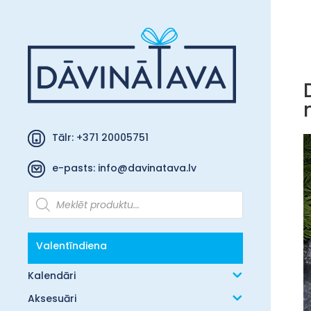
Tālr: +371 20005751
e-pasts:
info@davinatava.lv
Products
search
Valentīndiena
Kalendāri
Aksesuāri