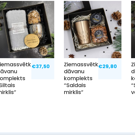
iemassvētku
Ziemassvētku
Z
€
37,50
€
29,80
dāvanu
dāvanu
d
komplekts
komplekts
k
Siltais
“Saldais
“
irklis”
mirklis”
v