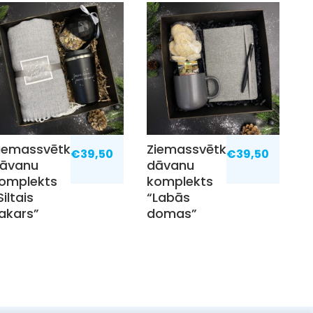
iemassvētku
Ziemassvētku
€
39,50
€
39,50
āvanu
dāvanu
omplekts
komplekts
Siltais
“Labās
akars”
domas”