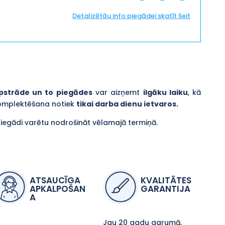
Detalizētāu info piegādei skatīt šeit
pstrāde un to piegādes
var aizņemt
ilgāku laiku
, kā
komplektēšana notiek
tikai darba dienu ietvaros.
piegādi varētu nodrošināt vēlamajā termiņā.
ATSAUCĪGA
KVALITĀTES
APKALPOŠAN
GARANTIJA
A
Jau 20 gadu garumā,