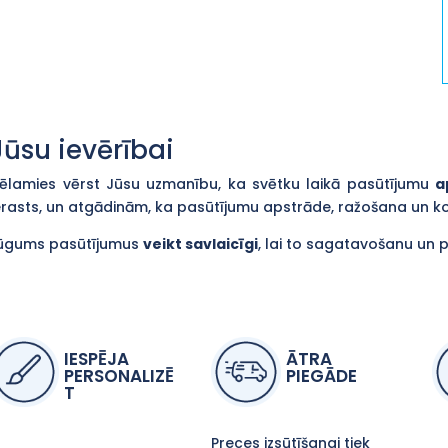
Jūsu ievērībai
ēlamies vērst Jūsu uzmanību, ka svētku laikā pasūtījumu
a
erasts, un atgādinām, ka pasūtījumu apstrāde, ražošana un 
ūgums pasūtījumus
veikt savlaicīgi
, lai to sagatavošanu un 
IESPĒJA
ĀTRA
PERSONALIZĒ
PIEGĀDE
T
Preces izsūtīšanai tiek