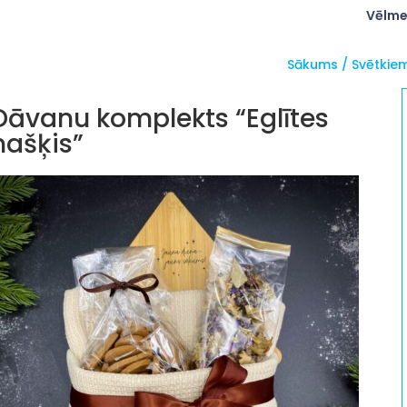
Vēlme
Sākums
/
Svētkie
Dāvanu komplekts “Eglītes
našķis”