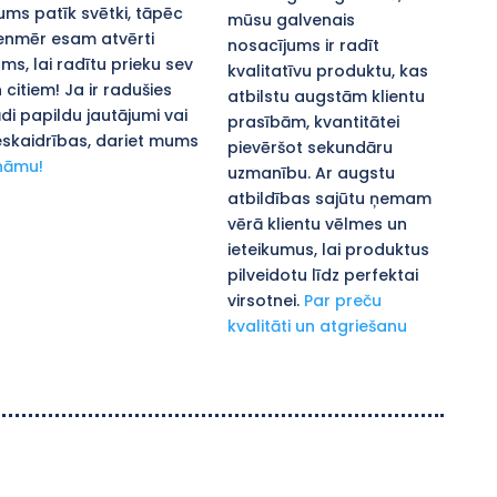
ms patīk svētki, tāpēc
mūsu galvenais
enmēr esam atvērti
nosacījums ir radīt
ms, lai radītu prieku sev
kvalitatīvu produktu, kas
 citiem! Ja ir radušies
atbilstu augstām klientu
di papildu jautājumi vai
prasībām, kvantitātei
skaidrības, dariet mums
pievēršot sekundāru
nāmu!
uzmanību. Ar augstu
atbildības sajūtu ņemam
vērā klientu vēlmes un
ieteikumus, lai produktus
pilveidotu līdz perfektai
virsotnei.
Par preču
kvalitāti un atgriešanu