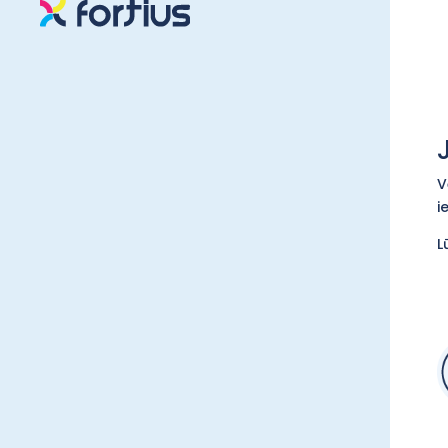
V
i
L