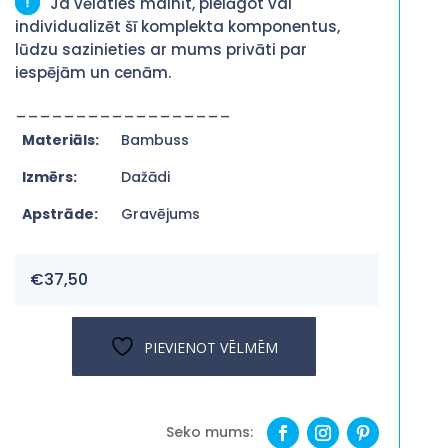
Ja vēlaties mainīt, pielāgot vai
individualizēt šī komplekta komponentus,
lūdzu sazinieties ar mums privāti par
iespējām un cenām.
__________________
Materiāls:
Bambuss
Izmērs:
Dažādi
Apstrāde:
Gravējums
€
37,50
PIEVIENOT VĒLMĒM