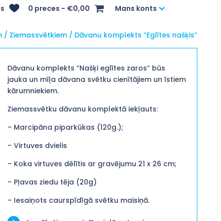
s
0 preces
€0,00
Mans konts
m
/
Ziemassvētkiem
/ Dāvanu komplekts “Eglītes našķis”
Dāvanu komplekts “Našķi eglītes zaros” būs
jauka un mīļa dāvana svētku cienītājiem un īstiem
kārumniekiem.
Ziemassvētku dāvanu komplektā iekļauts:
– Marcipāna piparkūkas (120g.);
– Virtuves dvielis
– Koka virtuves dēlītis ar gravējumu 21 x 26 cm;
– Pļavas ziedu tēja (20g)
– Iesaiņots caurspīdīgā svētku maisiņā.