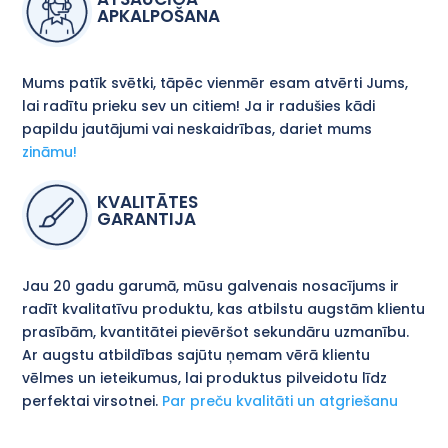
APKALPOŠANA
Mums patīk svētki, tāpēc vienmēr esam atvērti Jums,
lai radītu prieku sev un citiem! Ja ir radušies kādi
papildu jautājumi vai neskaidrības, dariet mums
zināmu!
KVALITĀTES
GARANTIJA
Jau 20 gadu garumā, mūsu galvenais nosacījums ir
radīt kvalitatīvu produktu, kas atbilstu augstām klientu
prasībām, kvantitātei pievēršot sekundāru uzmanību.
Ar augstu atbildības sajūtu ņemam vērā klientu
vēlmes un ieteikumus, lai produktus pilveidotu līdz
perfektai virsotnei.
Par preču kvalitāti un atgriešanu