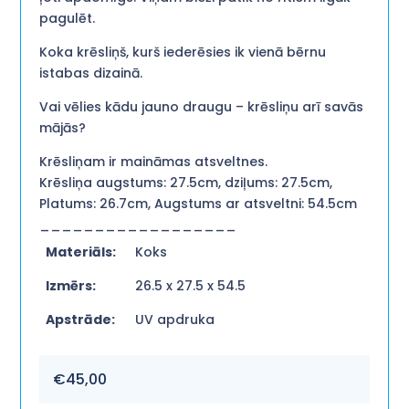
pagulēt.
Koka krēsliņš, kurš iederēsies ik vienā bērnu
istabas dizainā.
Vai vēlies kādu jauno draugu – krēsliņu arī savās
mājās?
Krēsliņam ir maināmas atsveltnes.
Krēsliņa augstums: 27.5cm, dziļums: 27.5cm,
Platums: 26.7cm, Augstums ar atsveltni: 54.5cm
__________________
Materiāls:
Koks
Izmērs:
26.5 x 27.5 x 54.5
Apstrāde:
UV apdruka
€
45,00