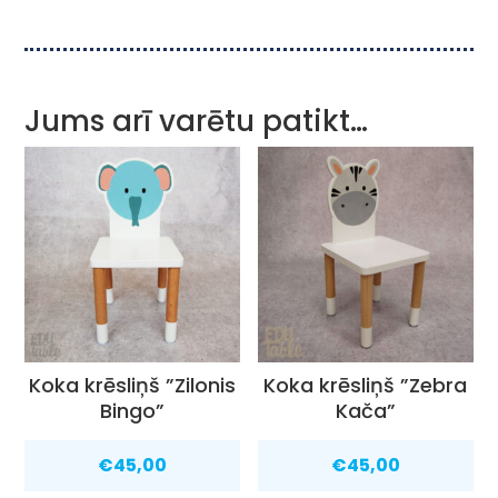
Jums arī varētu patikt…
Koka krēsliņš ”Zilonis
Koka krēsliņš ”Zebra
Bingo”
Kača”
€
45,00
€
45,00