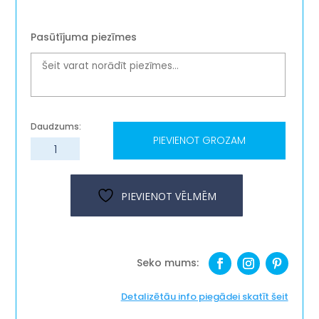
Pasūtījuma piezīmes
PIEVIENOT GROZAM
Koka
krēsliņš
''Lācis
Edžis''
PIEVIENOT VĒLMĒM
daudzums
Detalizētāu info piegādei skatīt šeit