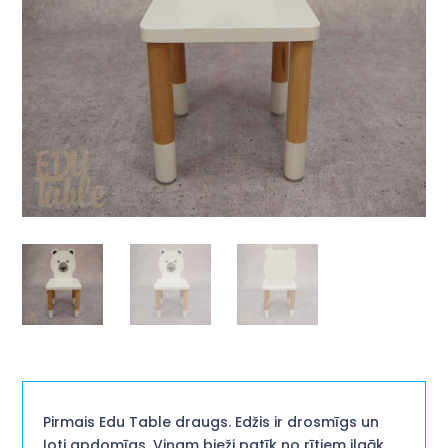
Pirmais Edu Table draugs. Edžis ir drosmīgs un
ļoti apdomīgs. Viņam bieži patīk no rītiem ilgāk