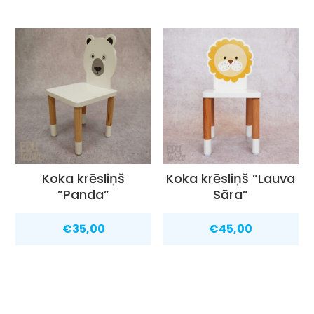
Koka krēsliņš
Koka krēsliņš ”Lauva
”Panda”
Sāra”
€
35,00
€
45,00