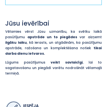
Jūsu ievērībai
Vēlamies vērst Jūsu uzmanību, ka svētku laikā
pasūtījumu
apstrāde un to piegādes
var aizņemt
ilgāku laiku
, kā ierasts, un atgādinām, ka pasūtījumu
apstrāde, ražošana un komplektēšana notiek
tikai
darba dienu ietvaros.
Lūgums pasūtījumus
veikt savlaicīgi
, lai to
sagatavošanu un piegādi varētu nodrošināt vēlamajā
termiņā.
IESPĒJA