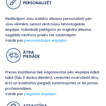
PERSONALIZĒT
Piedāvājam Jūsu izvēlēto dāvanu personalizēt pēc
Jūsu vēlmēm, ņemot vērā mūsu tehnoloģiskās
iespējas. Individuāli pielāgota un oriģināla dāvana
sagādās neviltotu prieku tās saņēmējam.
Vairāk par
pesonalizācijas iespējām
ĀTRA
PIEGĀDE
Preces izsūtīšanai tiek sagatavotas pēc iespējas īsākā
laikā (līdz 3 darba dienām), cenšoties nodrošināt ātru,
ērtu un kvalitatīvu piegādi, sadarbojoties ar šīs jomas
profesionāļiem.
Vairāk par
piegādes iespējām
ATSAUCĪGA