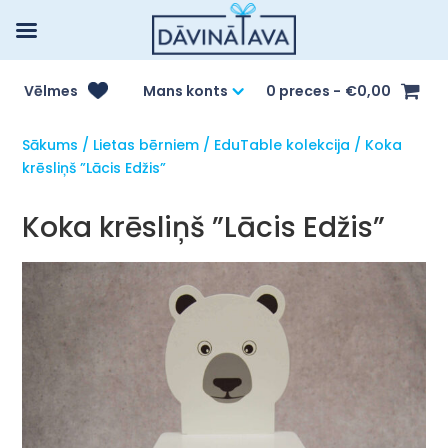
Vēlmes
Mans konts
0 preces
€0,00
Sākums
/
Lietas bērniem
/
EduTable kolekcija
/ Koka
krēsliņš ”Lācis Edžis”
Koka krēsliņš ”Lācis Edžis”