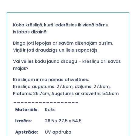
Koka krēsliņš, kurš iederēsies ik vienā bērnu
istabas dizainā.
Bingo ļoti lepojas ar savām diženajām ausīm.
Viņš ir ļoti draudzīgs un liels sapņotājs.
Vai vēlies kādu jauno draugu – krēsliņu arī savās
mājās?
Krēsliņam ir maināmas atsveltnes.
Krēsliņa augstums: 27.5cm, dziļums: 27.5cm,
Platums: 26.7cm, Augstums ar atsveltni: 54.5cm
__________________
Materiāls:
Koks
Izmērs:
26.5 x 27.5 x 54.5
Apstrāde:
UV apdruka