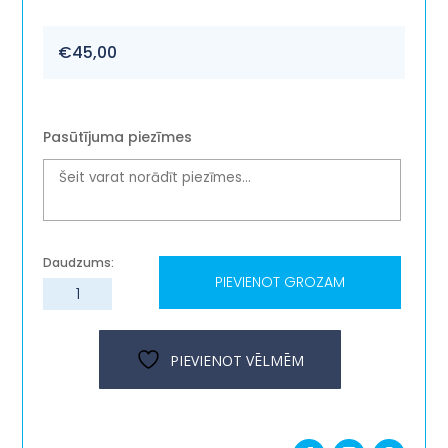
€
45,00
Pasūtījuma piezīmes
PIEVIENOT GROZAM
Koka
krēsliņš
''Zilonis
Bingo''
PIEVIENOT VĒLMĒM
daudzums