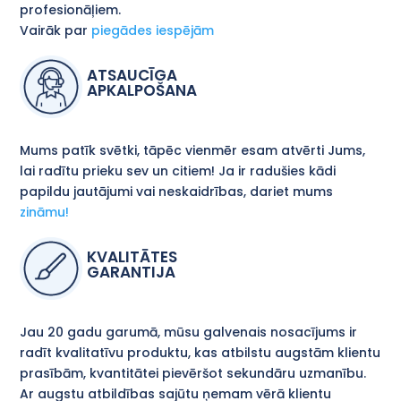
profesionāļiem.
Vairāk par
piegādes iespējām
ATSAUCĪGA
APKALPOŠANA
Mums patīk svētki, tāpēc vienmēr esam atvērti Jums,
lai radītu prieku sev un citiem! Ja ir radušies kādi
papildu jautājumi vai neskaidrības, dariet mums
zināmu!
KVALITĀTES
GARANTIJA
Jau 20 gadu garumā, mūsu galvenais nosacījums ir
radīt kvalitatīvu produktu, kas atbilstu augstām klientu
prasībām, kvantitātei pievēršot sekundāru uzmanību.
Ar augstu atbildības sajūtu ņemam vērā klientu