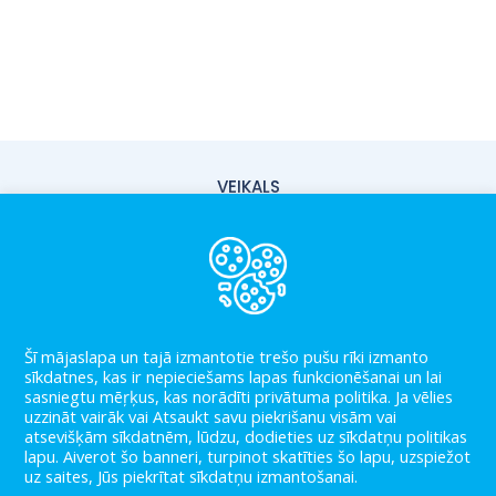
VEIKALS
PIEGĀDE
PAR MUMS
KONTAKTI
LIETOŠANAS NOTEIKUMI
Šī mājaslapa un tajā izmantotie trešo pušu rīki izmanto
sīkdatnes, kas ir nepieciešams lapas funkcionēšanai un lai
PRIVĀTUMA POLITIKA
sasniegtu mēŗķus, kas norādīti privātuma politika. Ja vēlies
uzzināt vairāk vai Atsaukt savu piekrišanu visām vai
atsevišķām sīkdatnēm, lūdzu, dodieties uz sīkdatņu politikas
BLOGS
lapu. Aiverot šo banneri, turpinot skatīties šo lapu, uzspiežot
uz saites, Jūs piekrītat sīkdatņu izmantošanai.