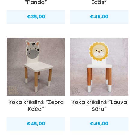
”Panda”
Edžis”
€
35,00
€
45,00
Koka krēsliņš ”Zebra
Koka krēsliņš ”Lauva
Kača”
Sāra”
€
45,00
€
45,00