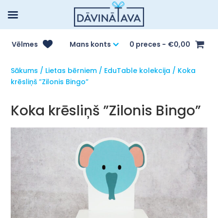
Vēlmes
Mans konts
0 preces
€0,00
Sākums
/
Lietas bērniem
/
EduTable kolekcija
/ Koka
krēsliņš ”Zilonis Bingo”
Koka krēsliņš ”Zilonis Bingo”