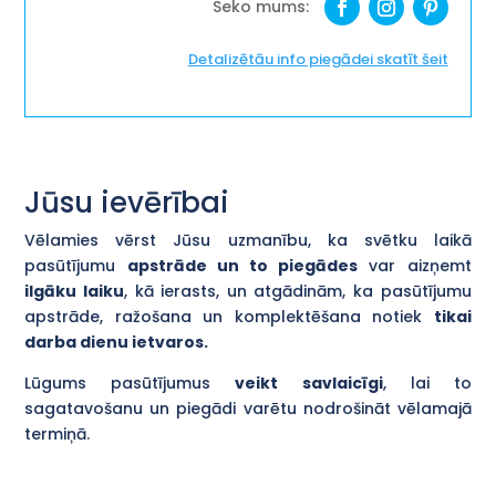
Detalizētāu info piegādei skatīt šeit
Jūsu ievērībai
Vēlamies vērst Jūsu uzmanību, ka svētku laikā
pasūtījumu
apstrāde un to piegādes
var aizņemt
ilgāku laiku
, kā ierasts, un atgādinām, ka pasūtījumu
apstrāde, ražošana un komplektēšana notiek
tikai
darba dienu ietvaros.
Lūgums pasūtījumus
veikt savlaicīgi
, lai to
sagatavošanu un piegādi varētu nodrošināt vēlamajā
termiņā.