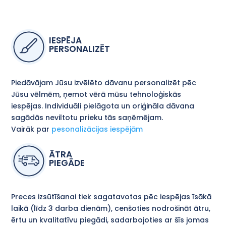
IESPĒJA
PERSONALIZĒT
Piedāvājam Jūsu izvēlēto dāvanu personalizēt pēc
Jūsu vēlmēm, ņemot vērā mūsu tehnoloģiskās
iespējas. Individuāli pielāgota un oriģināla dāvana
sagādās neviltotu prieku tās saņēmējam.
Vairāk par
pesonalizācijas iespējām
ĀTRA
PIEGĀDE
Preces izsūtīšanai tiek sagatavotas pēc iespējas īsākā
laikā (līdz 3 darba dienām), cenšoties nodrošināt ātru,
ērtu un kvalitatīvu piegādi, sadarbojoties ar šīs jomas