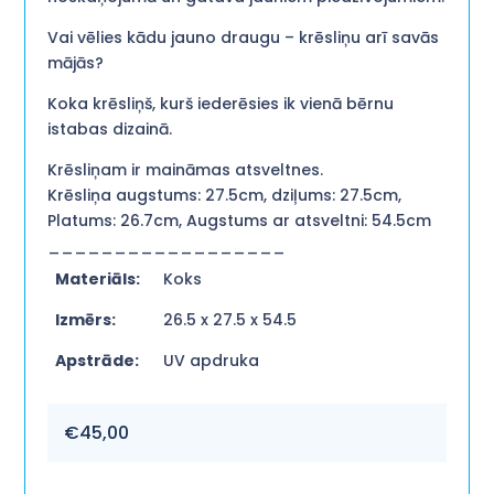
Vai vēlies kādu jauno draugu – krēsliņu arī savās
mājās?
Koka krēsliņš, kurš iederēsies ik vienā bērnu
istabas dizainā.
Krēsliņam ir maināmas atsveltnes.
Krēsliņa augstums: 27.5cm, dziļums: 27.5cm,
Platums: 26.7cm, Augstums ar atsveltni: 54.5cm
__________________
Materiāls:
Koks
Izmērs:
26.5 x 27.5 x 54.5
Apstrāde:
UV apdruka
€
45,00