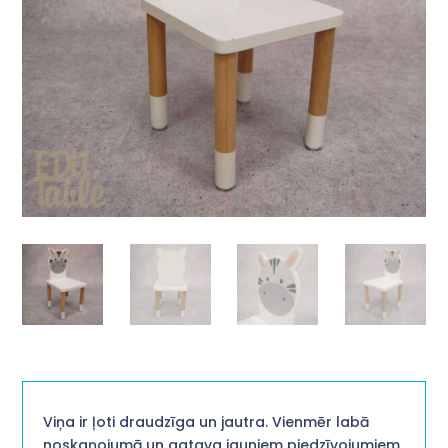
Viņa ir ļoti draudzīga un jautra. Vienmēr labā
noskaņojumā un gatava jauniem piedzīvojumiem.