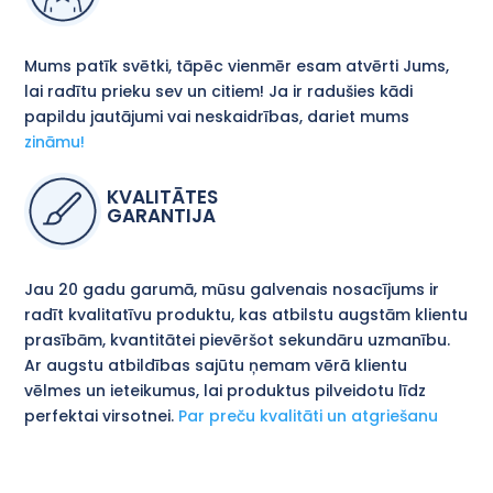
Mums patīk svētki, tāpēc vienmēr esam atvērti Jums,
lai radītu prieku sev un citiem! Ja ir radušies kādi
papildu jautājumi vai neskaidrības, dariet mums
zināmu!
KVALITĀTES
GARANTIJA
Jau 20 gadu garumā, mūsu galvenais nosacījums ir
radīt kvalitatīvu produktu, kas atbilstu augstām klientu
prasībām, kvantitātei pievēršot sekundāru uzmanību.
Ar augstu atbildības sajūtu ņemam vērā klientu
vēlmes un ieteikumus, lai produktus pilveidotu līdz
perfektai virsotnei.
Par preču kvalitāti un atgriešanu