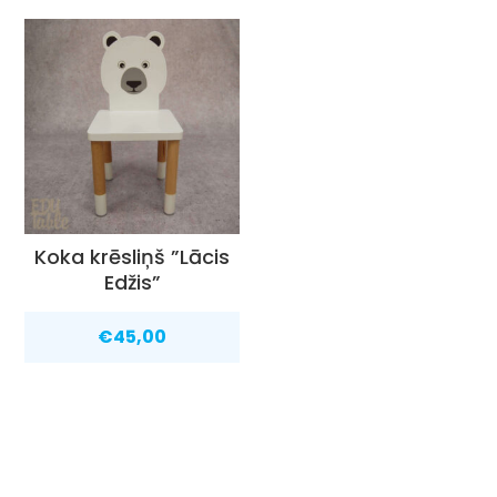
Koka krēsliņš ”Lācis
Edžis”
€
45,00