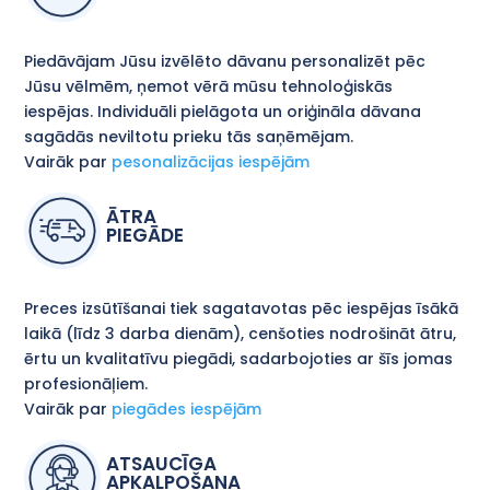
Piedāvājam Jūsu izvēlēto dāvanu personalizēt pēc
Jūsu vēlmēm, ņemot vērā mūsu tehnoloģiskās
iespējas. Individuāli pielāgota un oriģināla dāvana
sagādās neviltotu prieku tās saņēmējam.
Vairāk par
pesonalizācijas iespējām
ĀTRA
PIEGĀDE
Preces izsūtīšanai tiek sagatavotas pēc iespējas īsākā
laikā (līdz 3 darba dienām), cenšoties nodrošināt ātru,
ērtu un kvalitatīvu piegādi, sadarbojoties ar šīs jomas
profesionāļiem.
Vairāk par
piegādes iespējām
ATSAUCĪGA
APKALPOŠANA