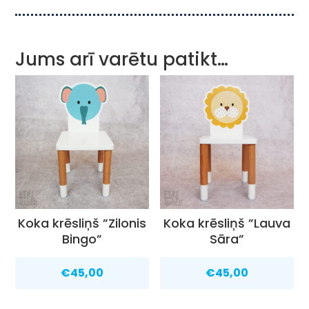
Jums arī varētu patikt…
Koka krēsliņš ”Zilonis
Koka krēsliņš ”Lauva
Bingo”
Sāra”
€
45,00
€
45,00