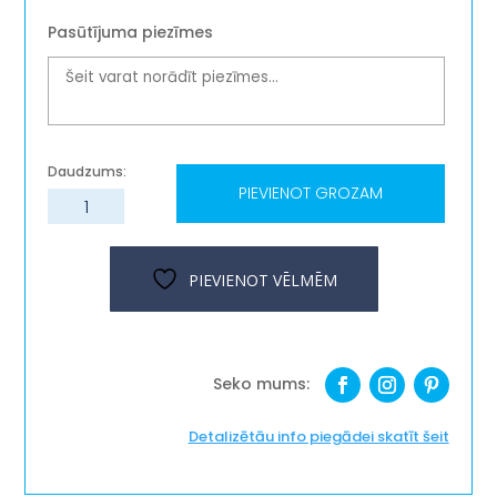
Pasūtījuma piezīmes
PIEVIENOT GROZAM
Koka
krēsliņš
''Zebra
Kača''
PIEVIENOT VĒLMĒM
daudzums
Detalizētāu info piegādei skatīt šeit