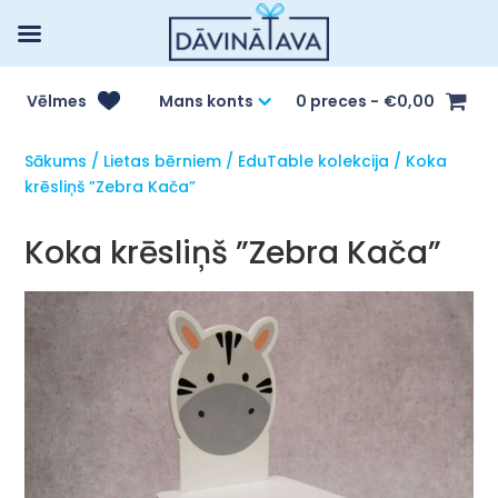
Vēlmes
Mans konts
0 preces
€0,00
Sākums
/
Lietas bērniem
/
EduTable kolekcija
/ Koka
krēsliņš ”Zebra Kača”
Koka krēsliņš ”Zebra Kača”