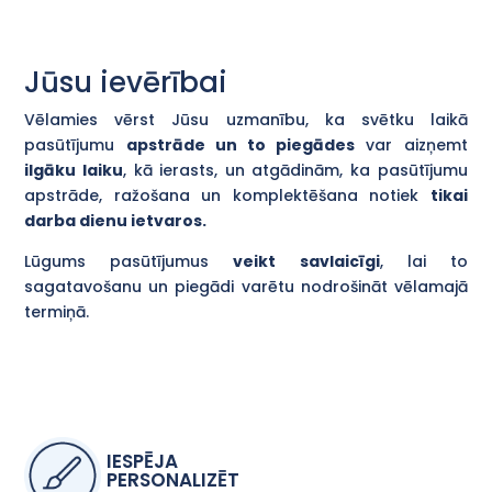
Jūsu ievērībai
Vēlamies vērst Jūsu uzmanību, ka svētku laikā
pasūtījumu
apstrāde un to piegādes
var aizņemt
ilgāku laiku
, kā ierasts, un atgādinām, ka pasūtījumu
apstrāde, ražošana un komplektēšana notiek
tikai
darba dienu ietvaros.
Lūgums pasūtījumus
veikt savlaicīgi
, lai to
sagatavošanu un piegādi varētu nodrošināt vēlamajā
termiņā.
IESPĒJA
PERSONALIZĒT