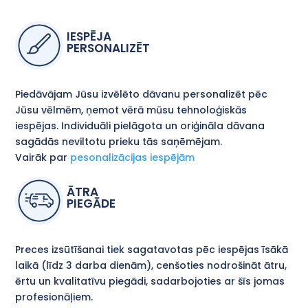
IESPĒJA
PERSONALIZĒT
Piedāvājam Jūsu izvēlēto dāvanu personalizēt pēc
Jūsu vēlmēm, ņemot vērā mūsu tehnoloģiskās
iespējas. Individuāli pielāgota un oriģināla dāvana
sagādās neviltotu prieku tās saņēmējam.
Vairāk par
pesonalizācijas iespējām
ĀTRA
PIEGĀDE
Preces izsūtīšanai tiek sagatavotas pēc iespējas īsākā
laikā (līdz 3 darba dienām), cenšoties nodrošināt ātru,
ērtu un kvalitatīvu piegādi, sadarbojoties ar šīs jomas
profesionāļiem.