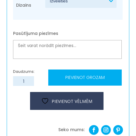
Dizains
Pasūtījuma piezīmes
PIEVIENOT GROZAM
Atslēgu
piekariņš
''Ceļā''
daudzums
PIEVIENOT VĒLMĒM