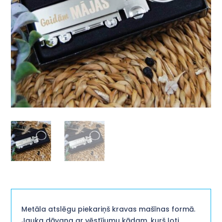
Metāla atslēgu piekariņš kravas mašīnas formā.
Jauka dāvana ar vēstījumu kādam, kurš ļoti