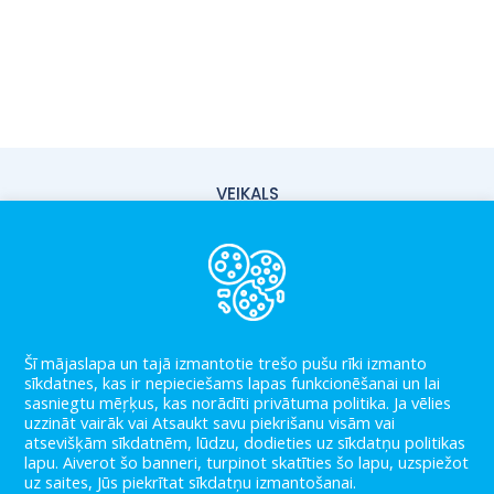
VEIKALS
PIEGĀDE
PAR MUMS
KONTAKTI
Šī mājaslapa un tajā izmantotie trešo pušu rīki izmanto
LIETOŠANAS NOTEIKUMI
sīkdatnes, kas ir nepieciešams lapas funkcionēšanai un lai
sasniegtu mēŗķus, kas norādīti privātuma politika. Ja vēlies
PRIVĀTUMA POLITIKA
uzzināt vairāk vai Atsaukt savu piekrišanu visām vai
atsevišķām sīkdatnēm, lūdzu, dodieties uz sīkdatņu politikas
BLOGS
lapu. Aiverot šo banneri, turpinot skatīties šo lapu, uzspiežot
uz saites, Jūs piekrītat sīkdatņu izmantošanai.