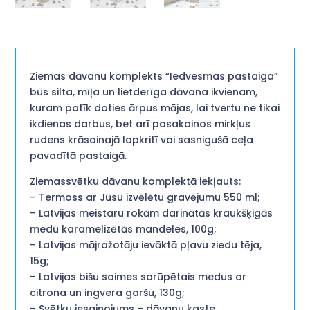
Ziemas dāvanu komplekts “Iedvesmas pastaiga”
būs silta, mīļa un lietderīga dāvana ikvienam,
kuram patīk doties ārpus mājas, lai tvertu ne tikai
ikdienas darbus, bet arī pasakainos mirkļus
rudens krāsainajā lapkritī vai sasnigušā ceļa
pavadītā pastaigā.
Ziemassvētku dāvanu komplektā iekļauts:
– Termoss ar Jūsu izvēlētu gravējumu 550 ml;
– Latvijas meistaru rokām darinātās kraukšķigās
medū karamelizētās mandeles, 100g;
– Latvijas mājražotāju ievāktā pļavu ziedu tēja,
15g;
– Latvijas bišu saimes sarūpētais medus ar
citrona un ingvera garšu, 130g;
– Svētku iesaiņojums – dāvanu kaste.