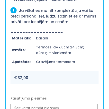
Ja vēlaties mainīt komplektāciju vai šo
preci personalizēt, lūdzu sazinieties ar mums
privāti par iespējām un cenām.
__________________
Materiāls:
Dažādi
Termoss: d=7,6cm 24,8cm;
Izmērs:
dūraiņi – vienizmēra
Apstrāde:
Gravējums termosam
€
32,00
Pasūtījuma piezīmes