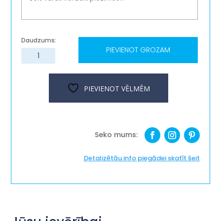
PIEVIENOT GROZAM
Dāvanu
komplekts-
"Iedvesmas
pastaiga"
PIEVIENOT VĒLMĒM
daudzums
Detalizētāu info piegādei skatīt šeit