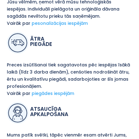
Jūsu vēlmēm, ņemot vērā mūsu tehnoloģiskās
iespējas. Individuāli pielāgota un oriģināla dāvana
sagādās neviltotu prieku tās saņēmējam.
Vairāk par
pesonalizācijas iespējām
ĀTRA
PIEGĀDE
Preces izsūtīšanai tiek sagatavotas pēc iespējas īsākā
laikā (līdz 3 darba dienām), cenšoties nodrošināt ātru,
ērtu un kvalitatīvu piegādi, sadarbojoties ar šīs jomas
profesionāļiem.
Vairāk par
piegādes iespējām
ATSAUCĪGA
APKALPOŠANA
Mums patīk svētki, tāpēc vienmēr esam atvērti Jums,