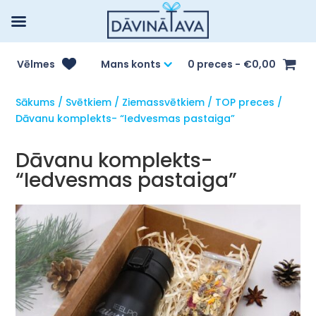
Vēlmes
Mans konts
0 preces
€0,00
Sākums
/
Svētkiem
/
Ziemassvētkiem
/
TOP preces
/
Dāvanu komplekts- “Iedvesmas pastaiga”
Dāvanu komplekts-
“Iedvesmas pastaiga”