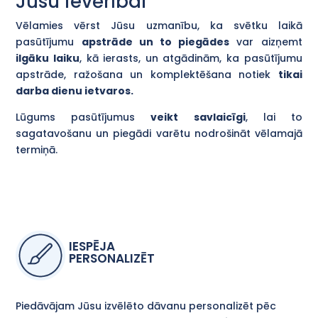
Jūsu ievērībai
Vēlamies vērst Jūsu uzmanību, ka svētku laikā
pasūtījumu
apstrāde un to piegādes
var aizņemt
ilgāku laiku
, kā ierasts, un atgādinām, ka pasūtījumu
apstrāde, ražošana un komplektēšana notiek
tikai
darba dienu ietvaros.
Lūgums pasūtījumus
veikt savlaicīgi
, lai to
sagatavošanu un piegādi varētu nodrošināt vēlamajā
termiņā.
IESPĒJA
PERSONALIZĒT
Piedāvājam Jūsu izvēlēto dāvanu personalizēt pēc