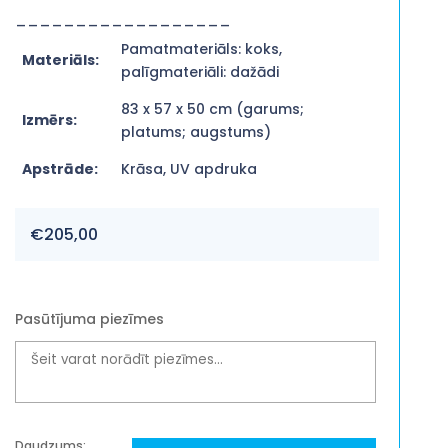
__________________
Pamatmateriāls: koks,
Materiāls:
palīgmateriāli: dažādi
83 x 57 x 50 cm (garums;
Izmērs:
platums; augstums)
Apstrāde:
Krāsa, UV apdruka
€
205,00
Pasūtījuma piezīmes