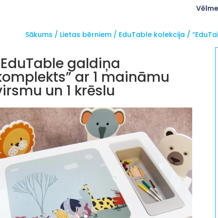
Vēlme
Sākums
/
Lietas bērniem
/
EduTable kolekcija
/ “EduTa
“EduTable galdiņa
komplekts” ar 1 maināmu
virsmu un 1 krēslu