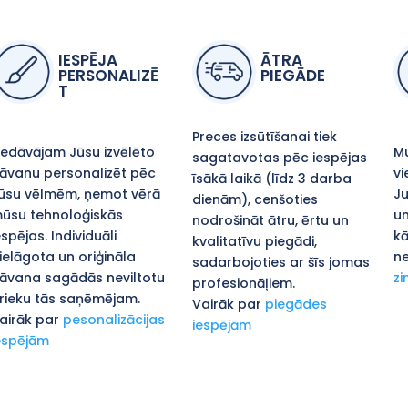
IESPĒJA
ĀTRA
PERSONALIZĒ
PIEGĀDE
T
Preces izsūtīšanai tiek
iedāvājam Jūsu izvēlēto
Mu
sagatavotas pēc iespējas
āvanu personalizēt pēc
vi
īsākā laikā (līdz 3 darba
ūsu vēlmēm, ņemot vērā
Ju
dienām), cenšoties
ūsu tehnoloģiskās
un
nodrošināt ātru, ērtu un
espējas. Individuāli
kā
kvalitatīvu piegādi,
ielāgota un oriģināla
ne
sadarbojoties ar šīs jomas
āvana sagādās neviltotu
zi
profesionāļiem.
rieku tās saņēmējam.
Vairāk par
piegādes
airāk par
pesonalizācijas
iespējām
espējām