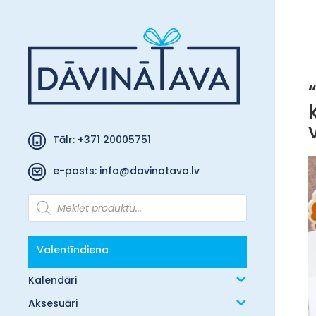
Tālr: +371 20005751
e-pasts:
info@davinatava.lv
Products
search
Valentīndiena
Kalendāri
Aksesuāri