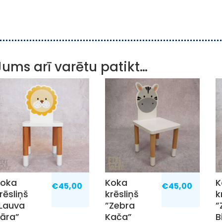
Jums arī varētu patikt…
Koka
Koka
K
€
45,00
€
45,00
rēsliņš
krēsliņš
k
Lauva
”Zebra
”
āra”
Kača”
B