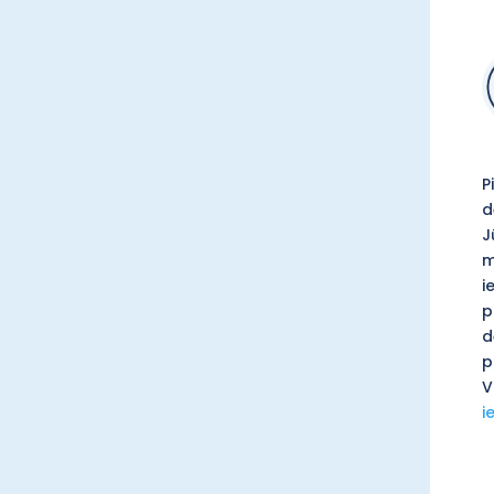
P
d
J
m
i
p
d
p
V
i