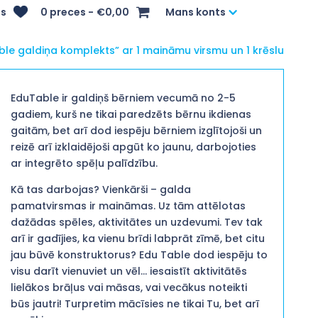
s
0 preces
€0,00
Mans konts
ble galdiņa komplekts” ar 1 maināmu virsmu un 1 krēslu
EduTable ir galdiņš bērniem vecumā no 2-5
gadiem, kurš ne tikai paredzēts bērnu ikdienas
gaitām, bet arī dod iespēju bērniem izglītojoši un
reizē arī izklaidējoši apgūt ko jaunu, darbojoties
ar integrēto spēļu palīdzību.
Kā tas darbojas? Vienkārši – galda
pamatvirsmas ir maināmas. Uz tām attēlotas
dažādas spēles, aktivitātes un uzdevumi. Tev tak
arī ir gadījies, ka vienu brīdi labprāt zīmē, bet citu
jau būvē konstruktorus? Edu Table dod iespēju to
visu darīt vienuviet un vēl… iesaistīt aktivitātēs
lielākos brāļus vai māsas, vai vecākus noteikti
būs jautri! Turpretim mācīsies ne tikai Tu, bet arī