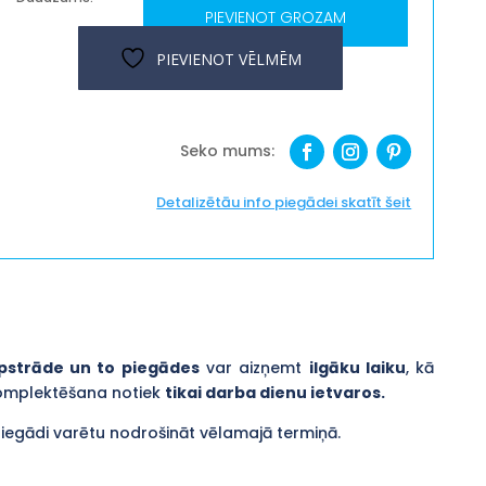
PIEVIENOT GROZAM
"EduTable
galdiņa
PIEVIENOT VĒLMĒM
komplekts"
ar
1
maināmu
virsmu
un
Detalizētāu info piegādei skatīt šeit
1
krēslu
daudzums
pstrāde un to piegādes
var aizņemt
ilgāku laiku
, kā
komplektēšana notiek
tikai darba dienu ietvaros.
piegādi varētu nodrošināt vēlamajā termiņā.