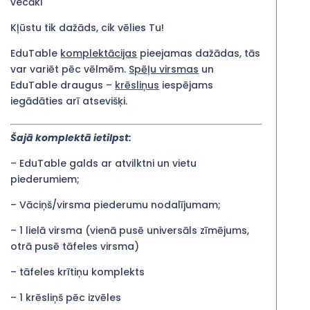
vecāki
Kļūstu tik dažāds, cik vēlies Tu!
EduTable
komplektācijas
pieejamas dažādas, tās
var variēt pēc vēlmēm.
Spēļu virsmas
un
EduTable draugus –
krēsliņus
iespējams
iegādāties arī atsevišķi.
Šajā komplektā ietilpst:
– EduTable galds ar atvilktni un vietu
piederumiem;
– Vāciņš/virsma piederumu nodalījumam;
– 1 lielā virsma (vienā pusē universāls zīmējums,
otrā pusē tāfeles virsma)
– tāfeles krītiņu komplekts
– 1 krēsliņš pēc izvēles