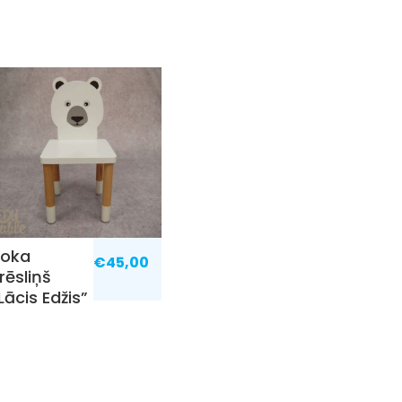
Koka
€
45,00
rēsliņš
Lācis Edžis”