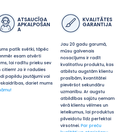
ATSAUCĪGA
KVALITĀTES
APKALPOŠAN
GARANTIJA
A
Jau 20 gadu garumā,
ms patīk svētki, tāpēc
mūsu galvenais
enmēr esam atvērti
nosacījums ir radīt
ms, lai radītu prieku sev
kvalitatīvu produktu, kas
 citiem! Ja ir radušies
atbilstu augstām klientu
di papildu jautājumi vai
prasībām, kvantitātei
skaidrības, dariet mums
pievēršot sekundāru
nāmu!
uzmanību. Ar augstu
atbildības sajūtu ņemam
vērā klientu vēlmes un
ieteikumus, lai produktus
pilveidotu līdz perfektai
virsotnei.
Par preču