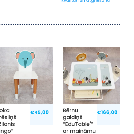
kvalitāti un atgriešanu
oka
Bērnu
€
45,00
€
166,00
rēsliņš
galdiņš
Zilonis
“EduTable'”
ingo”
ar maināmu