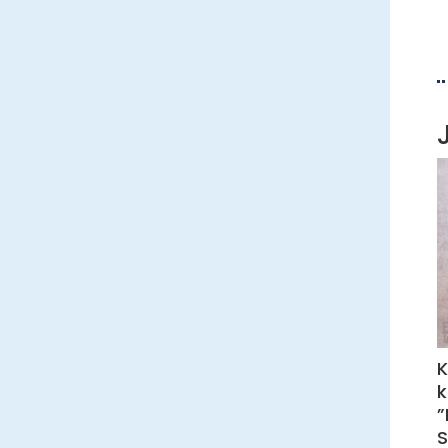
k
”
S