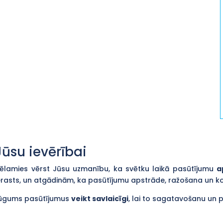
Jūsu ievērībai
ēlamies vērst Jūsu uzmanību, ka svētku laikā pasūtījumu
a
erasts, un atgādinām, ka pasūtījumu apstrāde, ražošana un 
ūgums pasūtījumus
veikt savlaicīgi
, lai to sagatavošanu un 