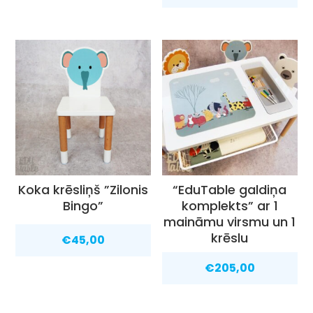
Koka krēsliņš ”Zilonis
“EduTable galdiņa
Bingo”
komplekts” ar 1
maināmu virsmu un 1
krēslu
€
45,00
€
205,00