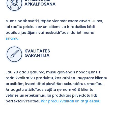
APKALPOŠANA
Mums patīk svētki, tāpēc vienmēr esam atvērti Jums,
lai radītu prieku sev un citiem! Ja ir radušies kādi
papildu jautājumi vai neskaidrības, dariet mums
zināmu!
KVALITĀTES
GARANTIJA
Jau 20 gadu garumā, mūsu galvenais nosacījums ir
radīt kvalitatīvu produktu, kas atbilstu augstām klientu
prasībām, kvantitātei pievēršot sekundāru uzmanību.
Ar augstu atbildības sajūtu ņemam vērā klientu
vēlmes un ieteikumus, lai produktus pilveidotu līdz
perfektai virsotnei.
Par preču kvalitāti un atgriešanu