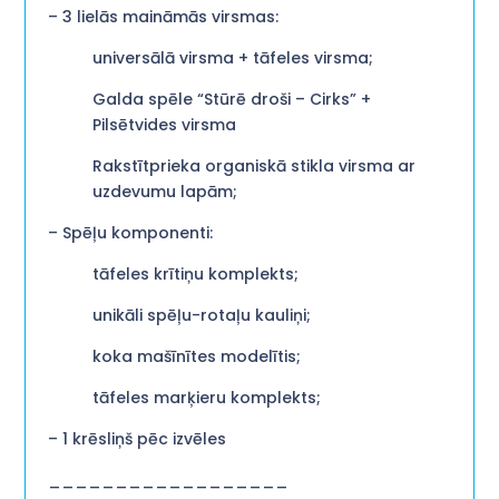
– 3 lielās maināmās virsmas:
universālā virsma + tāfeles virsma;
Galda spēle “Stūrē droši – Cirks” +
Pilsētvides virsma
Rakstītprieka organiskā stikla virsma ar
uzdevumu lapām;
– Spēļu komponenti:
tāfeles krītiņu komplekts;
unikāli spēļu-rotaļu kauliņi;
koka mašīnītes modelītis;
tāfeles marķieru komplekts;
– 1 krēsliņš pēc izvēles
__________________