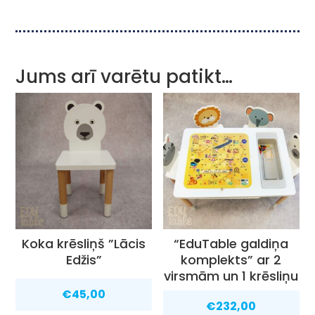
Jums arī varētu patikt…
Koka krēsliņš ”Lācis
“EduTable galdiņa
Edžis”
komplekts” ar 2
virsmām un 1 krēsliņu
€
45,00
€
232,00