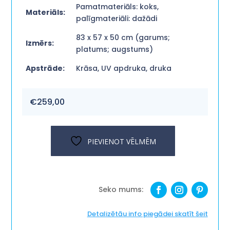
Pamatmateriāls: koks,
Materiāls:
palīgmateriāli: dažādi
83 x 57 x 50 cm (garums;
Izmērs:
platums; augstums)
Apstrāde:
Krāsa, UV apdruka, druka
€
259,00
PIEVIENOT VĒLMĒM
Detalizētāu info piegādei skatīt šeit