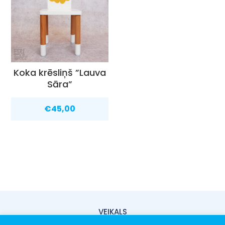
Koka krēsliņš ”Lauva
Sāra”
€
45,00
VEIKALS