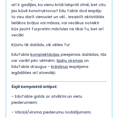
arī ir gadījies, ka vienu brīdi labprāt zīmē, bet citu
jau būvē konstruktorus? Edu Table dod iespēju
to visu darīt vienuviet un vēl… iesaistīt aktivitātēs
lielākos brāļus vai māsas, vai vecākus noteikti
būs jautri! Turpretim mācīsies ne tikai Tu, bet arī
vecāki
Kļūstu tik dažāds, cik vēlies Tu!
EduTable
komplektācijas
pieejamas dažādas, tās
var variēt pēc vēlmēm.
Spēļu virsmas
un
EduTable draugus –
krēsliņus
iespējams
iegādāties arī atsevišķi.
Šajā komplektā ietilpst:
– EduTable galds ar atvilktni un vietu
piederumiem;
– Vāciņš/virsma piederumu nodalījumam;