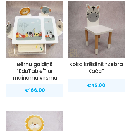
Bērnu galdiņš
Koka krēsliņš ”Zebra
“EduTable'” ar
Kača”
maināmu virsmu
€
45,00
€
166,00