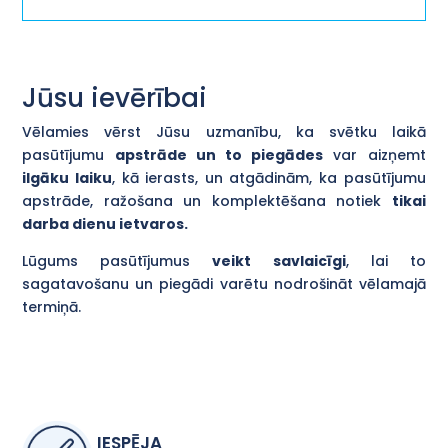
Jūsu ievērībai
Vēlamies vērst Jūsu uzmanību, ka svētku laikā
pasūtījumu
apstrāde un to piegādes
var aizņemt
ilgāku laiku
, kā ierasts, un atgādinām, ka pasūtījumu
apstrāde, ražošana un komplektēšana notiek
tikai
darba dienu ietvaros.
Lūgums pasūtījumus
veikt savlaicīgi
, lai to
sagatavošanu un piegādi varētu nodrošināt vēlamajā
termiņā.
IESPĒJA