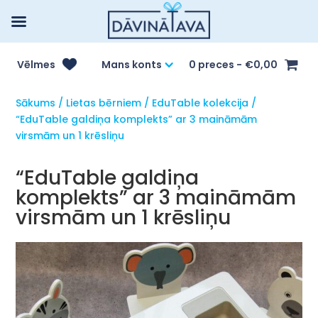
Vēlmes
Mans konts
0 preces
€0,00
Sākums
/
Lietas bērniem
/
EduTable kolekcija
/
“EduTable galdiņa komplekts” ar 3 maināmām
virsmām un 1 krēsliņu
“EduTable galdiņa
komplekts” ar 3 maināmām
virsmām un 1 krēsliņu