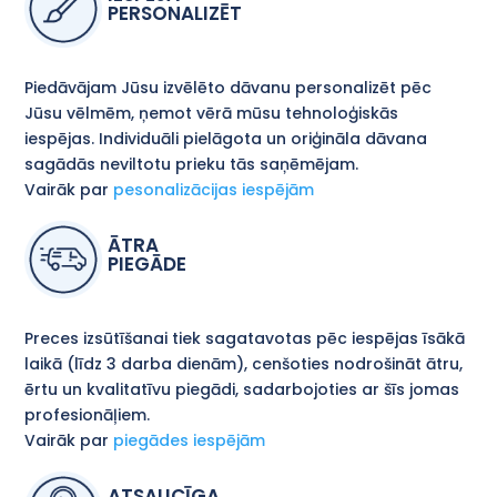
PERSONALIZĒT
Piedāvājam Jūsu izvēlēto dāvanu personalizēt pēc
Jūsu vēlmēm, ņemot vērā mūsu tehnoloģiskās
iespējas. Individuāli pielāgota un oriģināla dāvana
sagādās neviltotu prieku tās saņēmējam.
Vairāk par
pesonalizācijas iespējām
ĀTRA
PIEGĀDE
Preces izsūtīšanai tiek sagatavotas pēc iespējas īsākā
laikā (līdz 3 darba dienām), cenšoties nodrošināt ātru,
ērtu un kvalitatīvu piegādi, sadarbojoties ar šīs jomas
profesionāļiem.
Vairāk par
piegādes iespējām
ATSAUCĪGA